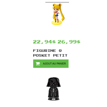
SAILOR MERCURY 7
CM
22,94$
26,99$
FIGURINE Q
POSKET PETIT
VOL.1 SAILOR
AJOUT AU PANIER
MOON PAR
BANPRESTO -
SAILOR MOON 7 CM