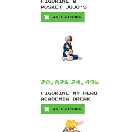
FIGURINE Q
POSKET JOJO'S
BIZARRE
AJOUT AU PANIER
ADVENTURE STONE
OCEAN PAR
BANPRESTO -
JOLYNE CUJOH
VER.A 15 CM
20,82$
24,49$
FIGURINE MY HERO
ACADEMIA BREAK
TIME COLLECTION
AJOUT AU PANIER
VOL.3 PAR
BANPRESTO -
SHOTO TODOROKI
10 CM