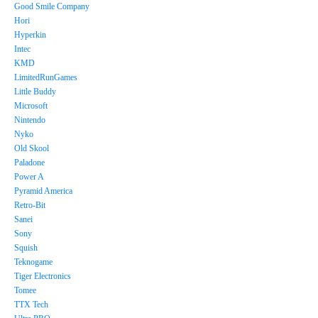
Good Smile Company
Hori
Hyperkin
Intec
KMD
LimitedRunGames
Little Buddy
Microsoft
Nintendo
Nyko
Old Skool
Paladone
Power A
Pyramid America
Retro-Bit
Sanei
Sony
Squish
Teknogame
Tiger Electronics
Tomee
TTX Tech