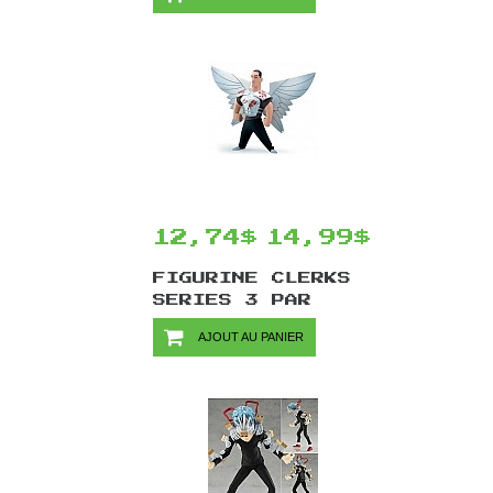
#115 - KAIT
DIAZ
12,74$
14,99$
FIGURINE CLERKS
SERIES 3 PAR
GRAPHITTI
AJOUT AU PANIER
DESIGNS -
BARTELBY 15 CM