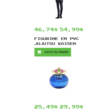
46,74$
54,99$
FIGURINE EN PVC
JUJUTSU KAISEN
POP UP PARADE
AJOUT AU PANIER
PAR GOOD SMILE
COMPANY - SATORU
GOJO 23 CM
25,49$
29,99$