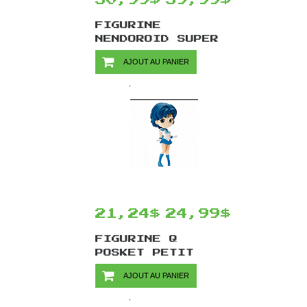
FIGURINE
NENDOROID SUPER
MARIO #393 PAR
AJOUT AU PANIER
GOOD SMILE
COMPANY - LUIGI
21,24$
24,99$
FIGURINE Q
POSKET PETIT
VOL.1 SAILOR
AJOUT AU PANIER
MOON PAR
BANPRESTO -