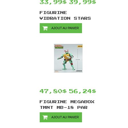
33,99$
39,99$
FIGURINE
VIBRATION STARS
NARUTO SHIPPUDEN
AJOUT AU PANIER
PAR BANPRESTO -
HYUGA NEJI 15 CM
47,80$
56,24$
FIGURINE MEGABOX
TMNT MB-18 PAR
52TOYS - RAPHAEL
AJOUT AU PANIER
13 CM