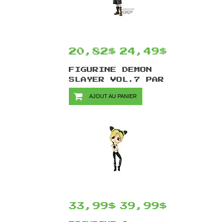
20,82$
24,49$
FIGURINE DEMON
SLAYER VOL.7 PAR
BANPRESTO -
AJOUT AU PANIER
MUZAN KIBUTSUJI
VER.A 15 CM
33,99$
39,99$