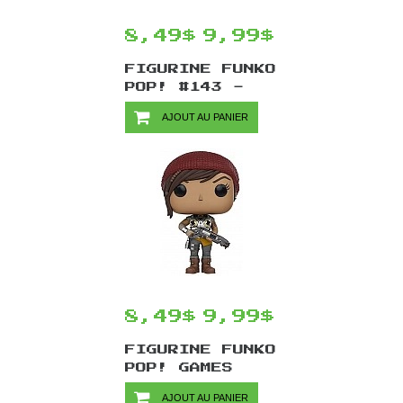
8,49$
9,99$
FIGURINE FUNKO
POP! #143 -
STAR WARS
AJOUT AU PANIER
ROGUE ONE
DARTH VADER
8,49$
9,99$
FIGURINE FUNKO
POP! GAMES
GEARS OF WAR
AJOUT AU PANIER