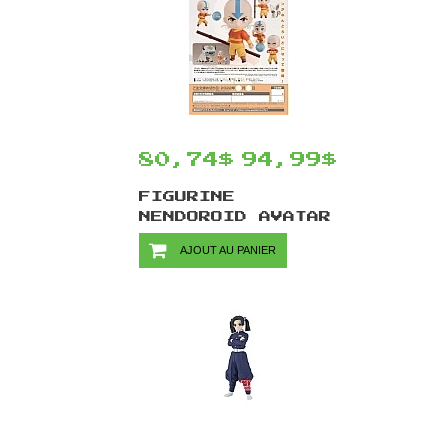
80,74$
94,99$
FIGURINE
NENDOROID AVATAR
THE LAST
AJOUT AU PANIER
AIRBENDER #1867
PAR GOOD SMILE
COMPANY - AANG
10 CM