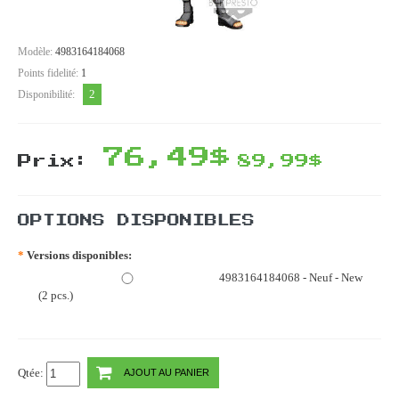
Modèle:
4983164184068
Points fidelité:
1
2
Disponibilité:
76,49$
Prix:
89,99$
OPTIONS DISPONIBLES
*
Versions disponibles:
4983164184068 - Neuf - New
(2 pcs.)
Qtée:
AJOUT AU PANIER