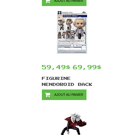
AJOUT AU PANIER
BANPRESTO -
NARUTO UZUMAKI 9
CM
59,49$
69,99$
FIGURINE
NENDOROID BACK
TO THE FUTURE
AJOUT AU PANIER
#2363 PAR GOOD
SMILE COMPANY -
DOC BROWN 14 CM