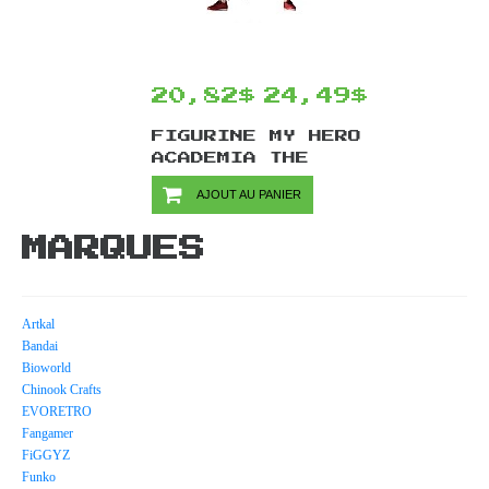
20,82$
24,49$
FIGURINE MY HERO
ACADEMIA THE
EVIL VILLAINS
AJOUT AU PANIER
PAR BANPRESTO -
TOMURA SHIGARAKI
MARQUES
10 CM
Artkal
Bandai
Bioworld
Chinook Crafts
EVORETRO
Fangamer
FiGGYZ
Funko