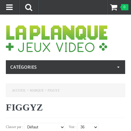
0
CATÉGORIES
>
>
ACCUEIL
MARQUE
FIGGYZ
FIGGYZ
Classer par :
Voir :