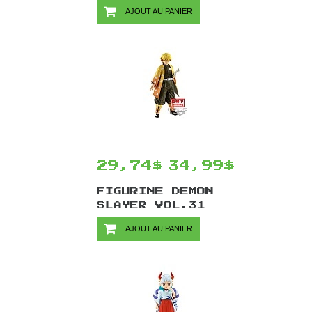
EDGE WORKS VOL.9
AJOUT AU PANIER
PAR BANPRESTO -
TRUNKS 20 CM
29,74$
34,99$
FIGURINE DEMON
SLAYER VOL.31
PAR BANPRESTO -
AJOUT AU PANIER
ZENITSU AGATSUMA
15 CM