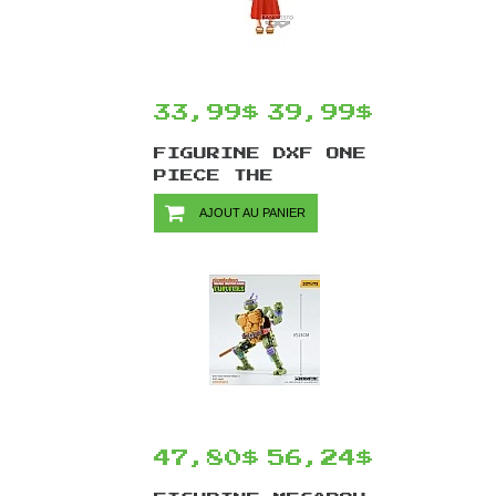
33,99$
39,99$
FIGURINE DXF ONE
PIECE THE
GRANDLINE
AJOUT AU PANIER
CHILDREN
WANOKUNI VOL.3
PAR BANPRESTO -
YAMATO 13 CM
47,80$
56,24$