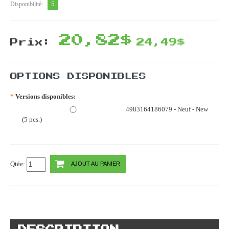
5
Disponibilité:
20,82$
Prix:
24,49$
OPTIONS DISPONIBLES
*
Versions disponibles:
4983164186079 - Neuf - New
(5 pcs.)
Qtée:
AJOUT AU PANIER