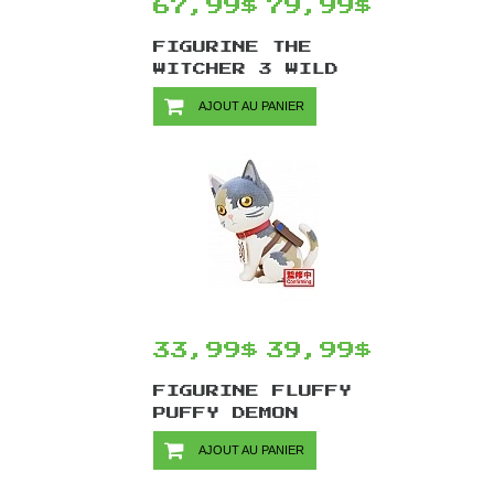
67,99$
79,99$
FIGURINE THE
WITCHER 3 WILD
HUNT PAR DARK
AJOUT AU PANIER
HORSE - GERALT
TOUSSAINT
TOURNAY ARMOR 20
CM
33,99$
39,99$
FIGURINE FLUFFY
PUFFY DEMON
SLAYER PAR
AJOUT AU PANIER
BANPRESTO -
CHACHAMARU VER.B