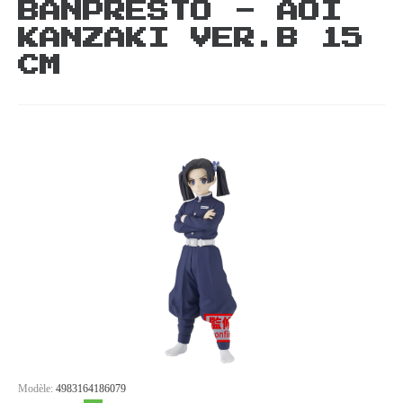
BANPRESTO - AOI
KANZAKI VER.B 15
CM
Modèle:
4983164186079