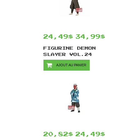
24,49$
34,99$
FIGURINE DEMON
SLAYER VOL.24
PAR BANPRESTO -
AJOUT AU PANIER
AOI KANZAKI
VER.A 15 CM
20,82$
24,49$