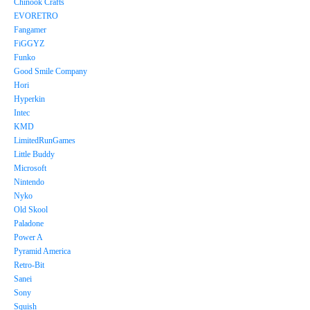
Chinook Crafts
EVORETRO
Fangamer
FiGGYZ
Funko
Good Smile Company
Hori
Hyperkin
Intec
KMD
LimitedRunGames
Little Buddy
Microsoft
Nintendo
Nyko
Old Skool
Paladone
Power A
Pyramid America
Retro-Bit
Sanei
Sony
Squish