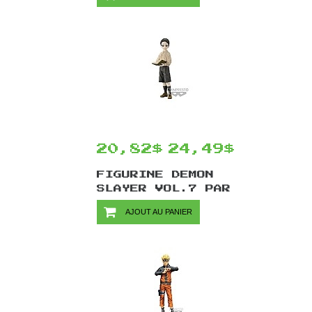
- 9S 10 CM
20,82$
24,49$
FIGURINE DEMON
SLAYER VOL.7 PAR
BANPRESTO -
AJOUT AU PANIER
MUZAN KIBUTSUJI
VER.A 15 CM