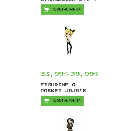
1.0 PAR SEGA -
AJOUT AU PANIER
MARI MAKINAMI
ILLUSTROUS LAST
MISSION 23 CM
33,99$
39,99$
FIGURINE Q
POSKET JOJO'S
BIZARRE
AJOUT AU PANIER
ADVENTURE STONE
OCEAN PAR
BANPRESTO -
JOLYNE CUJOH
VER.A 15 CM