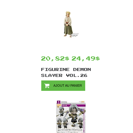
QUEST VI TERRY
13 CM
20,82$
24,49$
FIGURINE DEMON
SLAYER VOL.26
PAR BANPRESTO -
AJOUT AU PANIER
SENJURO VER.A 15
CM