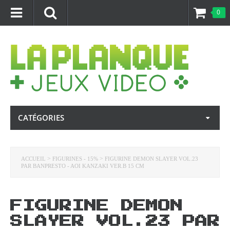
0
CATÉGORIES
>
>
ACCUEIL
FIGURINES - 15%
FIGURINE DEMON SLAYER VOL.23
PAR BANPRESTO - AOI KANZAKI VER.B 15 CM
FIGURINE DEMON
SLAYER VOL.23 PAR