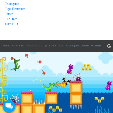
Teknogame
Tiger Electronics
Tomee
TTX Tech
Ultra PRO
Tous droits réservés © 2026 La Planque Jeux Vidéo