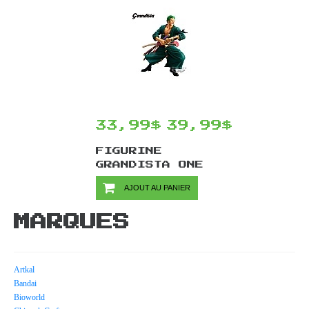
8 CM
33,99$
39,99$
FIGURINE
GRANDISTA ONE
PIECE PAR
AJOUT AU PANIER
BANPRESTO -
RORONOA ZORRO 22
MARQUES
CM
Artkal
Bandai
Bioworld