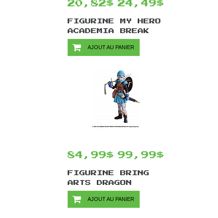
20,82$
24,49$
FIGURINE MY HERO
ACADEMIA BREAK
TIME COLLECTION
AJOUT AU PANIER
VOL.3 PAR
BANPRESTO -
SHOTO TODOROKI
10 CM
84,99$
99,99$
FIGURINE BRING
ARTS DRAGON
QUEST PAR SQUARE
AJOUT AU PANIER
ENIX - DRAGON
QUEST VI TERRY