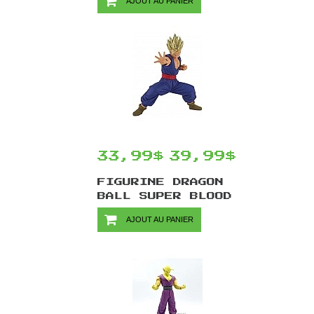
AJOUT AU PANIER
CHILDREN
WANOKUNI VOL.3
PAR BANPRESTO -
YAMATO 13 CM
33,99$
39,99$
FIGURINE DRAGON
BALL SUPER BLOOD
OF SAIYANS
AJOUT AU PANIER
SPECIAL XIII PAR
BANPRESTO - SON
GOHAN 12 CM