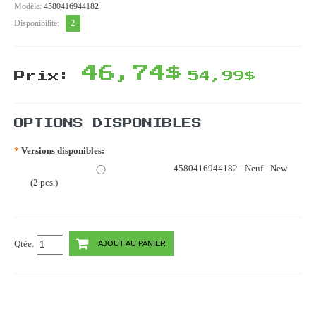
Modèle:
4580416944182
2
Disponibilité:
46,74$
Prix:
54,99$
OPTIONS DISPONIBLES
*
Versions disponibles:
4580416944182 - Neuf - New
(2 pcs.)
Qtée:
AJOUT AU PANIER