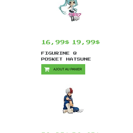
16,99$
19,99$
FIGURINE Q
POSKET HATSUNE
MIKU PAR
AJOUT AU PANIER
BANPRESTO - V4X
STYLE VER.A 15
CM