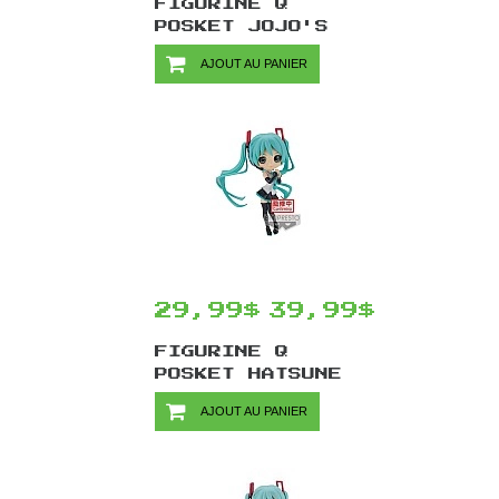
FIGURINE Q
POSKET JOJO'S
BIZARRE
AJOUT AU PANIER
ADVENTURE STONE
OCEAN PAR
BANPRESTO -
JOLYNE CUJOH
VER.A 15 CM
29,99$
39,99$
FIGURINE Q
POSKET HATSUNE
MIKU PAR
AJOUT AU PANIER
BANPRESTO - V4X
STYLE VER.B 15
CM