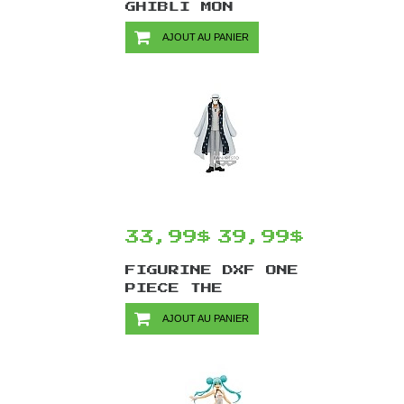
GHIBLI MON
VOISIN TOTORO
AJOUT AU PANIER
PAR ENSKY -
TOTORO BLANC 5
CM
33,99$
39,99$
FIGURINE DXF ONE
PIECE THE
GRANDLINE MEN
AJOUT AU PANIER
WANOKUNI VOL.25
PAR BANPRESTO -
AGENT CP0 17 CM