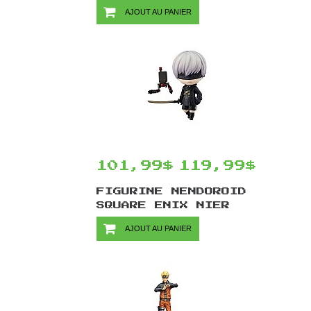
GRAPHITTI
AJOUT AU PANIER
DESIGNS -
BARTELBY 15 CM
101,99$
119,99$
FIGURINE NENDOROID
SQUARE ENIX NIER
AUTOMATA #1576 PAR
AJOUT AU PANIER
GOOD SMILE COMPANY
- 9S 10 CM