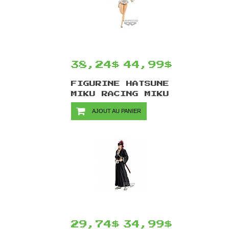
38,24$
44,99$
FIGURINE HATSUNE
MIKU RACING MIKU
2022 PAR
AJOUT AU PANIER
BANPRESTO -
TROPICAL MAID 16
CM
29,74$
34,99$