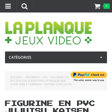
0
CATÉGORIES
>
>
ACCUEIL
FIGURINES - 15%
FIGURINE EN
PVC JUJUTSU KAISEN POP UP PARADE PAR
GOOD SMILE COMPANY - SATORU GOJO 23 CM
FIGURINE EN PVC
JUJUTSU KAISEN