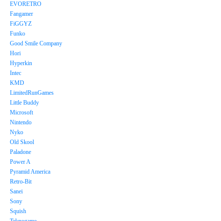
EVORETRO
Fangamer
FiGGYZ
Funko
Good Smile Company
Hori
Hyperkin
Intec
KMD
LimitedRunGames
Little Buddy
Microsoft
Nintendo
Nyko
Old Skool
Paladone
Power A
Pyramid America
Retro-Bit
Sanei
Sony
Squish