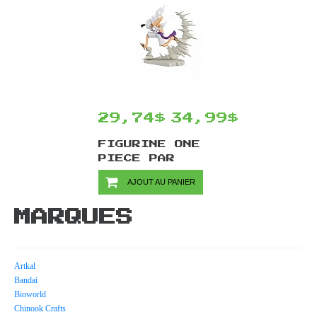
29,74$
34,99$
FIGURINE ONE
PIECE PAR
BANPRESTO -
AJOUT AU PANIER
MONKEY D. LUFFY
SENKOZEKKEI 7 CM
MARQUES
Artkal
Bandai
Bioworld
Chinook Crafts