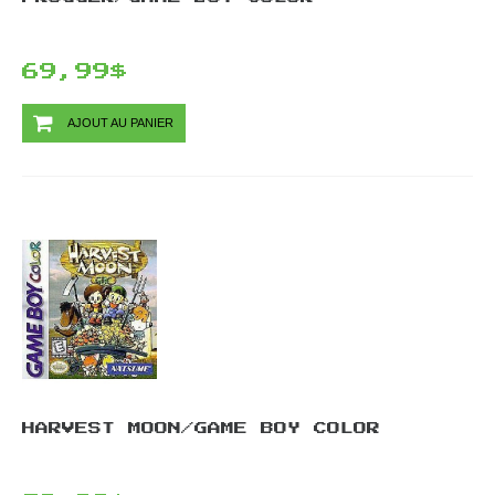
69,99$
AJOUT AU PANIER
HARVEST MOON/GAME BOY COLOR