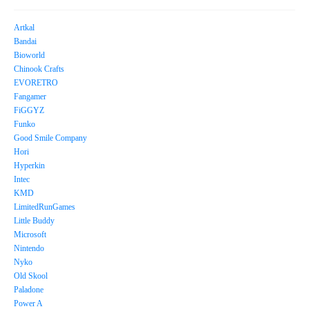
Artkal
Bandai
Bioworld
Chinook Crafts
EVORETRO
Fangamer
FiGGYZ
Funko
Good Smile Company
Hori
Hyperkin
Intec
KMD
LimitedRunGames
Little Buddy
Microsoft
Nintendo
Nyko
Old Skool
Paladone
Power A