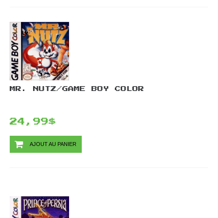
MR. NUTZ/GAME BOY COLOR
24,99$
AJOUT AU PANIER