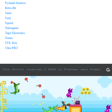
Pyramid America
Retro-Bit
Sanei
Sony
Squish
Teknogame
Tiger Electronics
Tomee
TTX Tech
Ultra PRO
Tous droits réservés © 2026 La Planque Jeux Vidéo