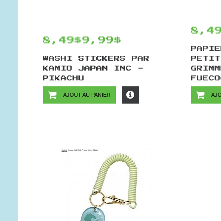
8,4
8,49$
9,99$
PAPIE
WASHI STICKERS PAR
PETIT
KAMIO JAPAN INC -
GRIMM
PIKACHU
FUECO
AJOUT AU PANIER
AJO