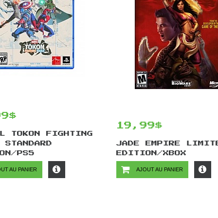
99$
19,99$
L TOKON FIGHTING
 STANDARD
JADE EMPIRE LIMIT
ON/PS5
EDITION/XBOX
UT AU PANIER
AJOUT AU PANIER