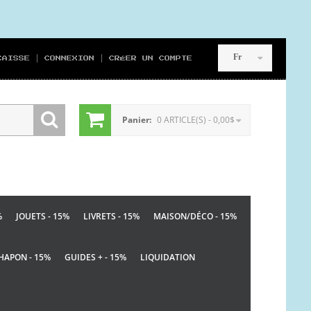
Fr
CAISSE
CONNEXION
CRÉER UN COMPTE
Panier:
0 ARTICLE(S) - 0,00$
%
JOUETS - 15%
LIVRETS - 15%
MAISON/DÉCO - 15%
HAPON - 15%
GUIDES + - 15%
LIQUIDATION