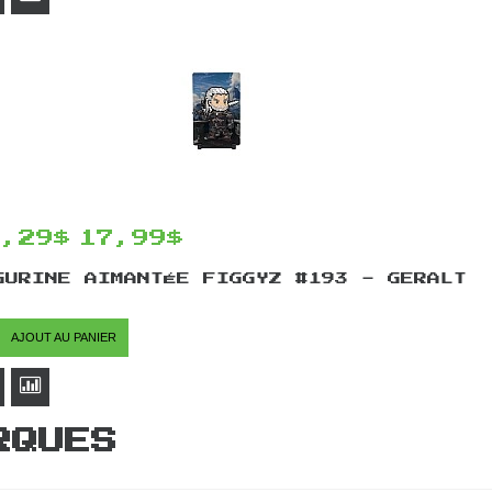
5,29$
17,99$
GURINE AIMANTÉE FIGGYZ #193 - GERALT
AJOUT AU PANIER
RQUES