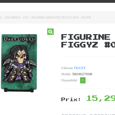
>
>
IL
FIGURINES - 15%
FIGURINE AIMANTÉE FIGGYZ #035 - DEATH
FIGURINE
FIGGYZ #
Fabricant:
FiGGYZ
Modèle:
5061062270348
1
Disponibilité:
15,2
Prix: