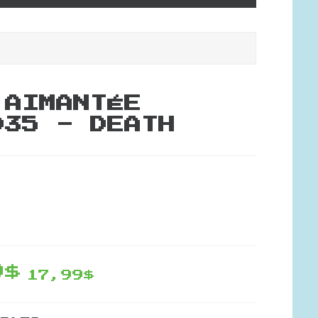
 AIMANTÉE
035 - DEATH
9$
17,99$