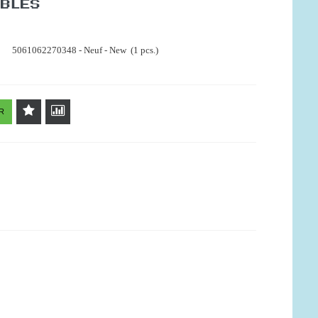
IBLES
5061062270348 - Neuf - New (1 pcs.)
R