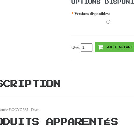
OPTIONS DISPON
*
Versions disponibles:
Qtée:
AJOUT AU PANIE
SCRIPTION
mantée FiGGYZ #35 - Death
ODUITS APPARENTÉS