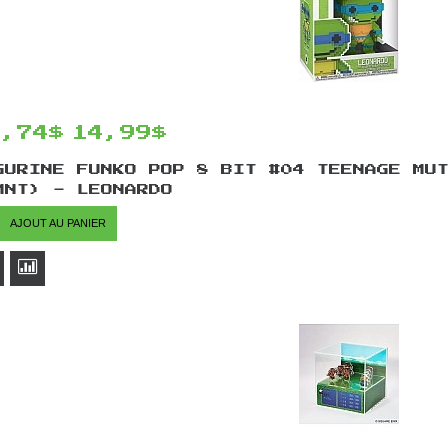
2,74$
14,99$
GURINE FUNKO POP 8 BIT #04 TEENAGE MU
MNT) - LEONARDO
AJOUT AU PANIER