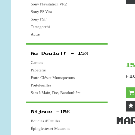
Sony Playstation VR2
Sony PS Vita
Sony PSP
Tamagotchi
Autre
Au Boulot! - 15%
Carnets
1
Papeterie
FI
Porte-Clés et Mousquetons
Portefeuilles
Sacs à Main, Dos, Bandoulière
Bijoux -15%
MA
Boucles d'Oreilles
Épinglettes et Macarons