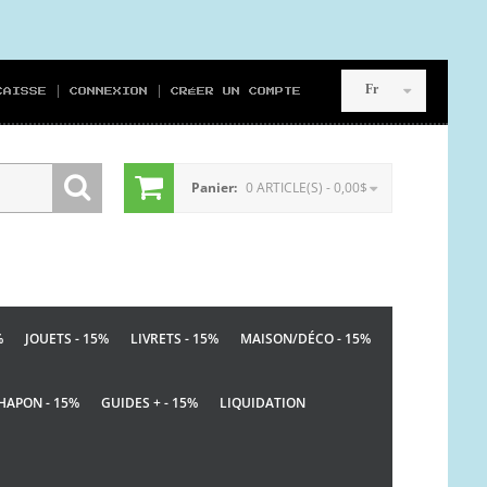
Fr
CAISSE
CONNEXION
CRÉER UN COMPTE
Panier:
0 ARTICLE(S) - 0,00$
%
JOUETS - 15%
LIVRETS - 15%
MAISON/DÉCO - 15%
HAPON - 15%
GUIDES + - 15%
LIQUIDATION