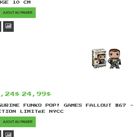
UGE 10 CM
AJOUT AU PANIER
1,24$
24,99$
GURINE FUNKO POP! GAMES FALLOUT #67 -
ITION LIMITÉE NYCC
AJOUT AU PANIER