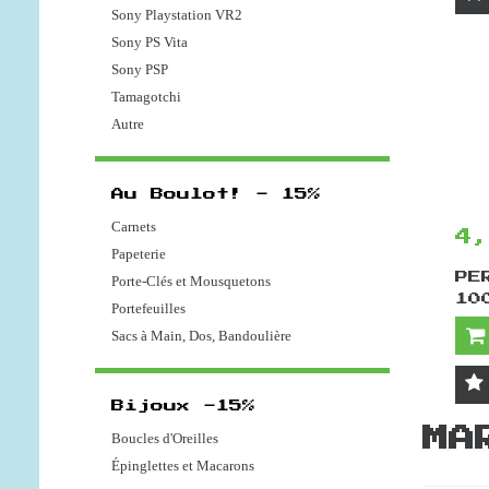
Sony Playstation VR2
Sony PS Vita
Sony PSP
Tamagotchi
Autre
Au Boulot! - 15%
Carnets
4
Papeterie
PE
Porte-Clés et Mousquetons
10
Portefeuilles
Sacs à Main, Dos, Bandoulière
Bijoux -15%
MA
Boucles d'Oreilles
Épinglettes et Macarons