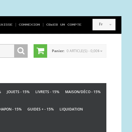
Fr
CAISSE
CONNEXION
CRÉER UN COMPTE
Panier:
0 ARTICLE(S) - 0,00$
%
JOUETS - 15%
LIVRETS - 15%
MAISON/DÉCO - 15%
HAPON - 15%
GUIDES + - 15%
LIQUIDATION