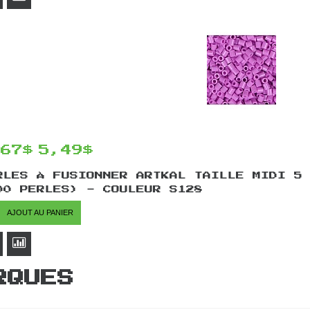
,67$
5,49$
RLES À FUSIONNER ARTKAL TAILLE MIDI 5
00 PERLES) - COULEUR S128
AJOUT AU PANIER
RQUES