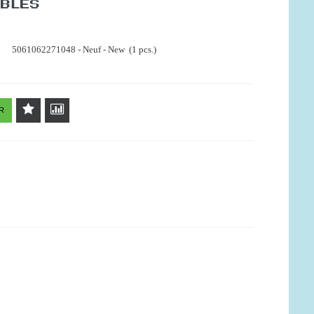
IBLES
5061062271048 - Neuf - New (1 pcs.)
R