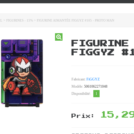
>
>
IL
FIGURINES - 15%
FIGURINE AIMANTÉE FIGGYZ #105 - PROTO MAN
FIGURINE
FIGGYZ #
Fabricant:
FiGGYZ
Modèle:
5061062271048
1
Disponibilité:
15,2
Prix: