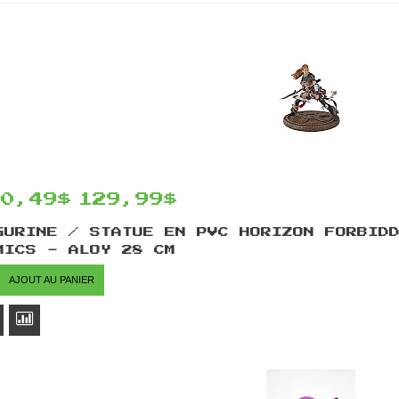
10,49$
129,99$
GURINE / STATUE EN PVC HORIZON FORBID
MICS - ALOY 28 CM
AJOUT AU PANIER