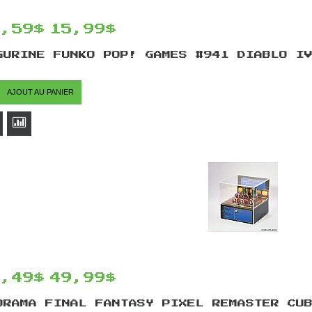
3,59$
15,99$
GURINE FUNKO POP! GAMES #941 DIABLO I
AJOUT AU PANIER
2,49$
49,99$
ORAMA FINAL FANTASY PIXEL REMASTER CU