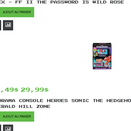
IX - FF II THE PASSWORD IS WILD ROSE
AJOUT AU PANIER
5,49$
29,99$
ORAMA CONSOLE HEROES SONIC THE HEDGEH
ERALD HILL ZONE
AJOUT AU PANIER