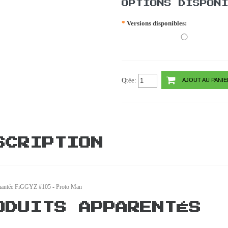
OPTIONS DISPON
*
Versions disponibles:
Qtée:
AJOUT AU PANIE
SCRIPTION
mantée FiGGYZ #105 - Proto Man
ODUITS APPARENTÉS