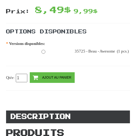
8,49$
Prix:
9,99$
OPTIONS DISPONIBLES
*
Versions disponibles:
35725 - Beau - Awesome (1 pcs.)
Qtée:
AJOUT AU PANIER
DESCRIPTION
PRODUITS