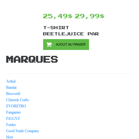
25,49$
29,99$
T-SHIRT
BEETLEJUICE PAR
BIOWORLD - MUG
AJOUT AU PANIER
SHOT (NOIR)
MARQUES
Artkal
Bandai
Bioworld
Chinook Crafts
EVORETRO
Fangamer
FiGGYZ
Funko
Good Smile Company
Hori