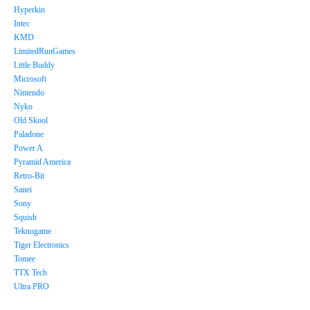
Hyperkin
Intec
KMD
LimitedRunGames
Little Buddy
Microsoft
Nintendo
Nyko
Old Skool
Paladone
Power A
Pyramid America
Retro-Bit
Sanei
Sony
Squish
Teknogame
Tiger Electronics
Tomee
TTX Tech
Ultra PRO