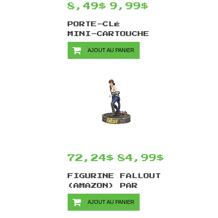
8,49$
9,99$
PORTE-CLÉ
MINI-CARTOUCHE
DE N64 PAR
AJOUT AU PANIER
CHINOOK CRAFTS
- SUPERMAN 64
72,24$
84,99$
FIGURINE FALLOUT
(AMAZON) PAR
DARK HORSE -
AJOUT AU PANIER
LUCY 18 CM