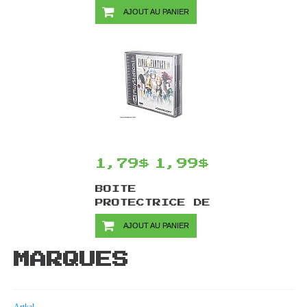
OFFICIELLE
AJOUT AU PANIER
SONY / PS3
1,79$
1,99$
BOITE
PROTECTRICE DE
PLASTIQUE
AJOUT AU PANIER
SOUPLE
TRANSPARENTE
MARQUES
POUR BOÎTE DE
PS1 FORMAT
DOUBLE PAR
EVORETRO
Artkal