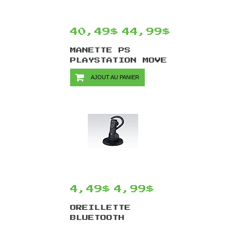
40,49$
44,99$
MANETTE PS
PLAYSTATION MOVE
AVEC DÉTECTION
AJOUT AU PANIER
DE MOUVEMENTS
POUR PS4 /
PLAYSTATION 4 -
MODÈLE DE 2017
4,49$
4,99$
OREILLETTE
BLUETOOTH