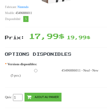
Fabricant:
Nintendo
Modèle:
45496886011
5
Disponibilité:
17,99$
Prix:
19,99$
OPTIONS DISPONIBLES
*
Versions disponibles:
45496886011 - Neuf - New
(5 pcs.)
Qtée:
AJOUT AU PANIER