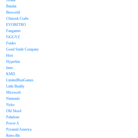
Bandai
Bioworld
Chinook Crafts
EVORETRO
Fangamer
FiGGYZ
Funko
Good Smile Company
Hori
Hyperkin
Intec
KMD
LimitedRunGames
Little Buddy
Microsoft
Nintendo
Nyko
Old Skool
Paladone
Power A
Pyramid America
Retro-Bit