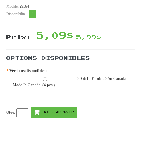
Modèle:
29564
4
Disponibilité:
5,09$
Prix:
5,99$
OPTIONS DISPONIBLES
*
Versions disponibles:
29564 - Fabriqué Au Canada -
Made In Canada (4 pcs.)
Qtée:
AJOUT AU PANIER