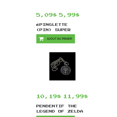
5,09$
5,99$
ÉPINGLETTE
(PIN) SUPER
MARIO PAR
AJOUT AU PANIER
CHINOOK CRAFTS
- CHAMPIGNON
POISON
MUSHROOM
10,19$
11,99$
PENDENTIF THE
LEGEND OF ZELDA
PAR CHINOOK