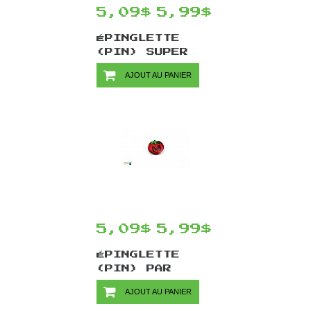
5,09$
5,99$
ÉPINGLETTE
(PIN) SUPER
MARIO PAR
AJOUT AU PANIER
CHINOOK CRAFTS
- FLEUR DE FEU
(DIFFÉRENTES
COULEURS)
5,09$
5,99$
ÉPINGLETTE
(PIN) PAR
CHINOOK CRAFTS
AJOUT AU PANIER
- MAXIM TOMATO