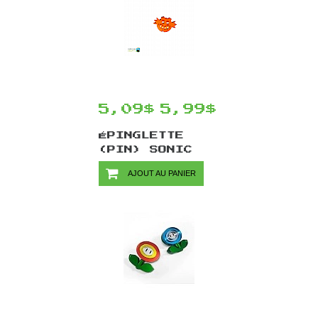
5,09$
5,99$
ÉPINGLETTE
(PIN) SONIC
THE HEDGEHOG
AJOUT AU PANIER
PAR CHINOOK
CRAFTS -
EGGMAN