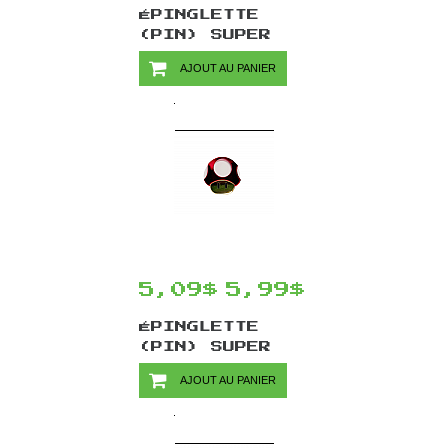
ÉPINGLETTE
(PIN) SUPER
MARIO PAR
AJOUT AU PANIER
CHINOOK CRAFTS
- ÉTOILE
5,09$
5,99$
ÉPINGLETTE
(PIN) SUPER
MARIO PAR
AJOUT AU PANIER
CHINOOK CRAFTS
- CHAMPIGNON