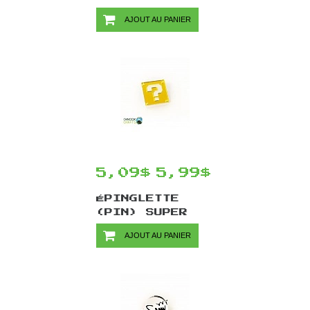
CHINOOK CRAFTS
AJOUT AU PANIER
- COEUR
PIXELISÉ
5,09$
5,99$
ÉPINGLETTE
(PIN) SUPER
MARIO PAR
AJOUT AU PANIER
CHINOOK CRAFTS
- BLOC MYSTÈRE