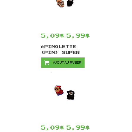
5,09$
5,99$
ÉPINGLETTE
(PIN) SUPER
MARIO PAR
AJOUT AU PANIER
CHINOOK CRAFTS
- DRY BONES
5,09$
5,99$