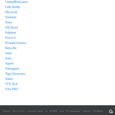
LimitedRunGames
Little Buddy
Microsoft
Nintendo
Nyko
Old Skool
Paladone
Power A
Pyramid America
Retro-Bit
Sanei
Sony
Squish
Teknogame
Tiger Electronics
Tomee
TTX Tech
Ultra PRO
Tous droits réservés © 2026 La Planque Jeux Vidéo