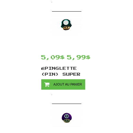
5,09$
5,99$
ÉPINGLETTE
(PIN) SUPER
MARIO PAR
AJOUT AU PANIER
CHINOOK CRAFTS
- CHAMPIGNON
1-UP MUSHROOM