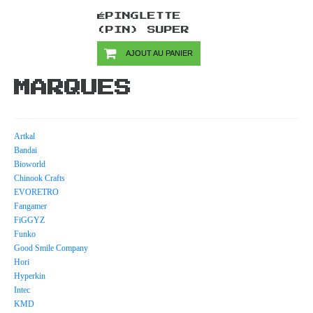
ÉPINGLETTE
(PIN) SUPER
MARIO PAR
AJOUT AU PANIER
CHINOOK CRAFTS
- SHY GUY
MARQUES
Artkal
Bandai
Bioworld
Chinook Crafts
EVORETRO
Fangamer
FiGGYZ
Funko
Good Smile Company
Hori
Hyperkin
Intec
KMD