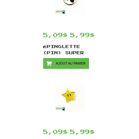
5,09$
5,99$
ÉPINGLETTE
(PIN) SUPER
MARIO PAR
AJOUT AU PANIER
CHINOOK CRAFTS
- BOO
5,09$
5,99$