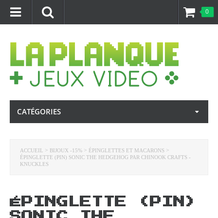
0
CATÉGORIES
>
>
>
ACCUEIL
BIJOUX -15%
ÉPINGLETTES ET MACARONS
ÉPINGLETTE (PIN) SONIC THE HEDGEHOG PAR CHINOOK CRAFTS -
KNUCKLES
ÉPINGLETTE (PIN)
SONIC THE