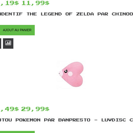
0,19$
11,99$
NDENTIF THE LEGEND OF ZELDA PAR CHINO
AJOUT AU PANIER
5,49$
29,99$
UTOU POKEMON PAR BANPRESTO - LUVDISC 