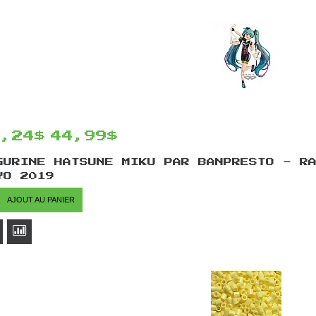
8,24$
44,99$
GURINE HATSUNE MIKU PAR BANPRESTO - R
YO 2019
AJOUT AU PANIER