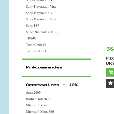
Sony Playstation 5
Sony Playstation Vita
Sony Playstation VR
Sony Playstation VR2
Sony PSP
Super Nintendo (SNES)
TRS-80
TurboGrafx 16
3
TurboGrafx CD
FI
UK
Précommandes
Accessoires - 10%
Atari 2600
Boitier Protecteur
Microsoft Xbox
Microsoft Xbox 360