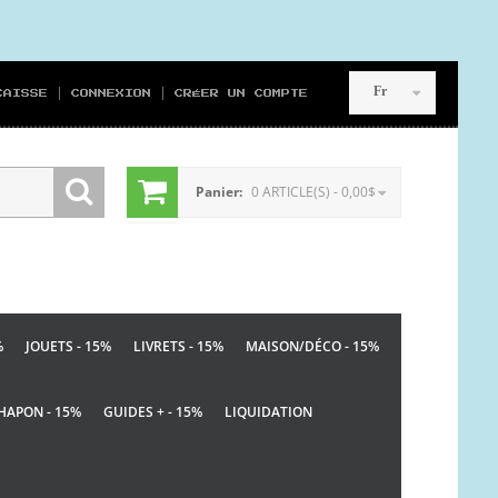
Fr
CAISSE
CONNEXION
CRÉER UN COMPTE
Panier:
0 ARTICLE(S) - 0,00$
%
JOUETS - 15%
LIVRETS - 15%
MAISON/DÉCO - 15%
HAPON - 15%
GUIDES + - 15%
LIQUIDATION