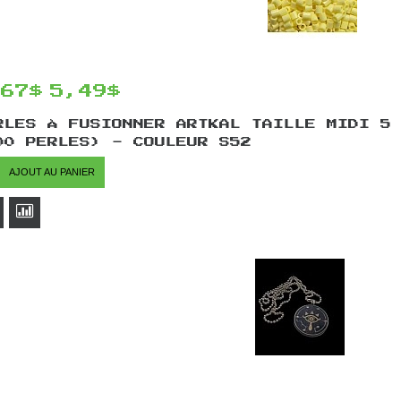
,67$
5,49$
RLES À FUSIONNER ARTKAL TAILLE MIDI 5
00 PERLES) - COULEUR S52
AJOUT AU PANIER