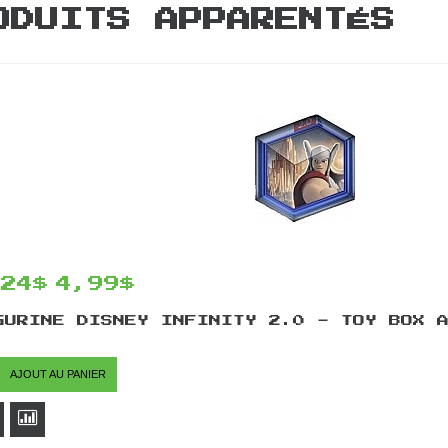
ODUITS APPARENTÉS
,24$
4,99$
GURINE DISNEY INFINITY 2.0 - TOY BOX 
AJOUT AU PANIER