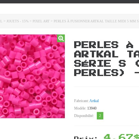
>
>
>
IL
JOUETS - 15%
PIXEL ART
PERLES À FUSIONNER ARTKAL TAILLE MIDI 5 MM SÉ
PERLES À
ARTKAL T
SÉRIE S 
PERLES) 
Fabricant:
Artkal
Modèle:
13940
2
Disponibilité:
4,67