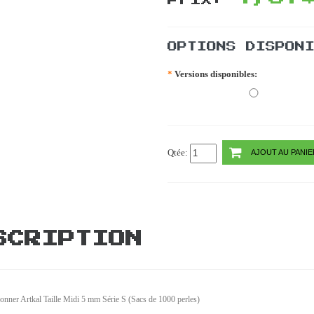
Prix:
OPTIONS DISPON
*
Versions disponibles:
Qtée:
AJOUT AU PANIE
SCRIPTION
ionner Artkal Taille Midi 5 mm Série S (Sacs de 1000 perles)