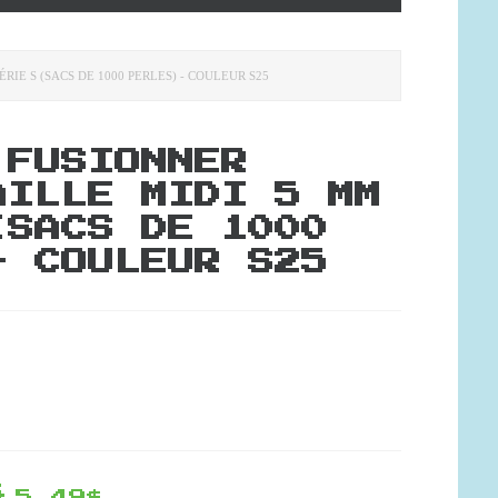
RIE S (SACS DE 1000 PERLES) - COULEUR S25
 FUSIONNER
AILLE MIDI 5 MM
(SACS DE 1000
- COULEUR S25
$