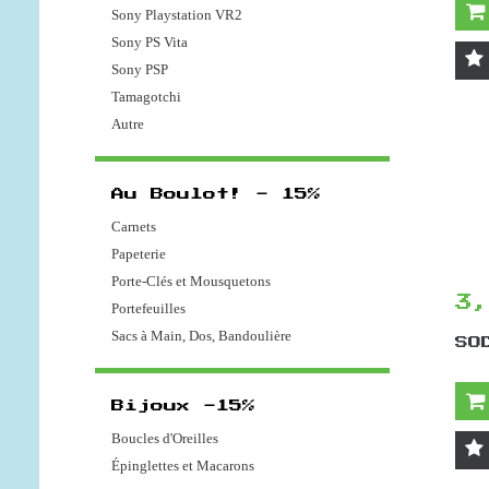
Sony Playstation VR2
Sony PS Vita
Sony PSP
Tamagotchi
Autre
Au Boulot! - 15%
Carnets
Papeterie
Porte-Clés et Mousquetons
3
Portefeuilles
Sacs à Main, Dos, Bandoulière
SO
Bijoux -15%
Boucles d'Oreilles
Épinglettes et Macarons