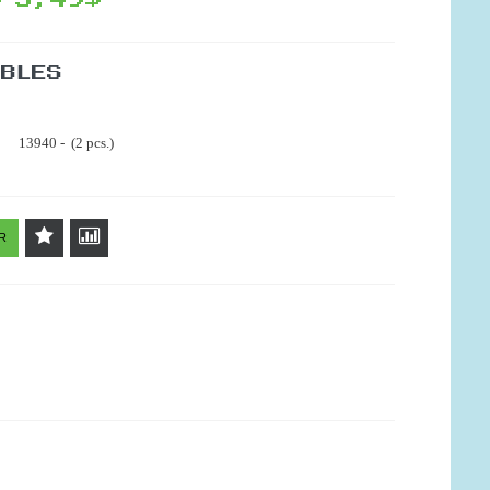
5,49$
IBLES
13940 - (2 pcs.)
R