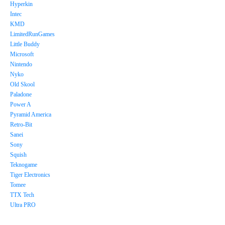
Hyperkin
Intec
KMD
LimitedRunGames
Little Buddy
Microsoft
Nintendo
Nyko
Old Skool
Paladone
Power A
Pyramid America
Retro-Bit
Sanei
Sony
Squish
Teknogame
Tiger Electronics
Tomee
TTX Tech
Ultra PRO