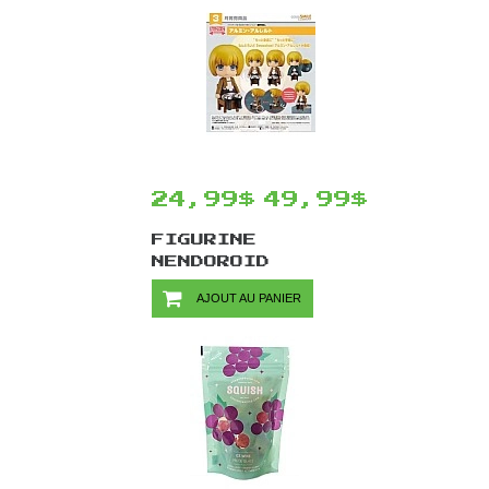
KURO A3 MATTE
PROCESSING
POSTER
24,99$
49,99$
FIGURINE
NENDOROID
SWACCHAO ATTACK
AJOUT AU PANIER
ON TITAN PAR
GOOD SMILE
COMPANY - ARMIN
ALERT 10 CM