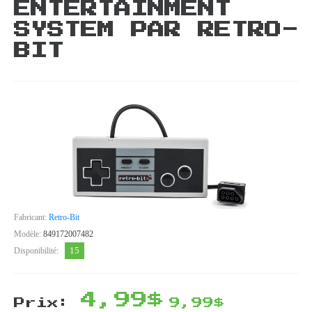
ENTERTAINMENT
SYSTEM PAR RETRO-
BIT
Fabricant:
Retro-Bit
Modèle:
849172007482
15
Disponibilité:
4,99$
Prix:
9,99$