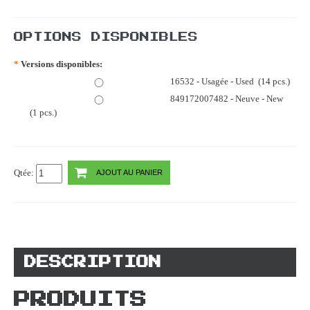
OPTIONS DISPONIBLES
*
Versions disponibles:
16532 - Usagée - Used (14 pcs.)
849172007482 - Neuve - New
(1 pcs.)
Qtée:
AJOUT AU PANIER
DESCRIPTION
PRODUITS