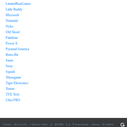
LimitedRunGames
Little Buddy
Microsoft
Nintendo
Nyko
Old Skool
Paladone
Power A
Pyramid America
Retro-Bit
Sanei
Sony
Squish
Teknogame
Tiger Electronics
Tomee
TTX Tech
Ultra PRO
Tous droits réservés © 2026 La Planque Jeux Vidéo