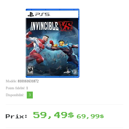
Modèle:
810161631872
Points fidelité:
1
3
Disponibilité:
59,49$
Prix:
69,99$