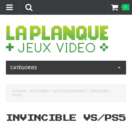
0
CATÉGORIES
>
>
>
ACCUEIL
JEUX VIDÉO
SONY PLAYSTATION 5
INVINCIBLE
VS/PS5
INVINCIBLE VS/PS5