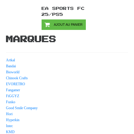
EA SPORTS FC
25/PS5
AJOUT AU PANIER
MARQUES
Artkal
Bandai
Bioworld
Chinook Crafts
EVORETRO
Fangamer
FiGGYZ
Funko
Good Smile Company
Hori
Hyperkin
Intec
KMD