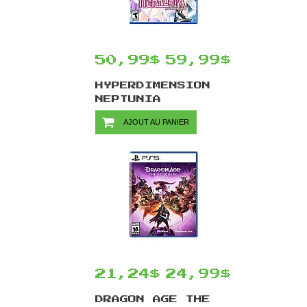
50,99$
59,99$
HYPERDIMENSION
NEPTUNIA
RE;BIRTH2:
AJOUT AU PANIER
SISTERS
GENERATION/PS4
21,24$
24,99$
DRAGON AGE THE