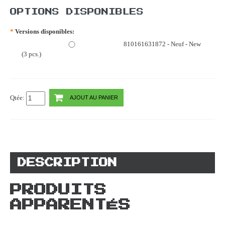
OPTIONS DISPONIBLES
*
Versions disponibles:
810161631872 - Neuf - New
(3 pcs.)
Qtée:
AJOUT AU PANIER
DESCRIPTION
PRODUITS
APPARENTÉS