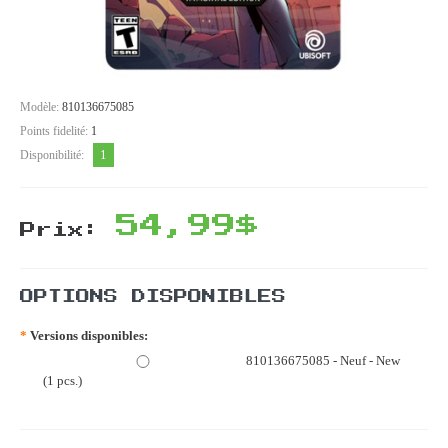
Modèle:
810136675085
Points fidelité:
1
1
Disponibilité:
54,99$
Prix:
OPTIONS DISPONIBLES
*
Versions disponibles:
810136675085 - Neuf - New
(1 pcs.)