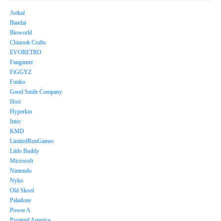
Artkal
Bandai
Bioworld
Chinook Crafts
EVORETRO
Fangamer
FiGGYZ
Funko
Good Smile Company
Hori
Hyperkin
Intec
KMD
LimitedRunGames
Little Buddy
Microsoft
Nintendo
Nyko
Old Skool
Paladone
Power A
Pyramid America