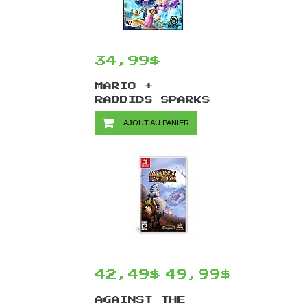
34,99$
MARIO +
RABBIDS SPARKS
OF HOPE/SWITCH
AJOUT AU PANIER
42,49$
49,99$
AGAINST THE