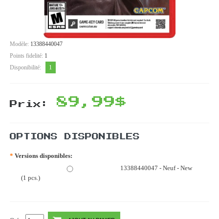
Modèle:
13388440047
Points fidelité:
1
1
Disponibilité:
89,99$
Prix:
OPTIONS DISPONIBLES
*
Versions disponibles:
13388440047 - Neuf - New
(1 pcs.)