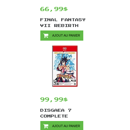
66,99$
FINAL FANTASY
VII REBIRTH
(GAME
AJOUT AU PANIER
KEY)/SWITCH2
99,99$
DISGAEA 7
COMPLETE
DELUXE
AJOUT AU PANIER
EDITION/SWITCH