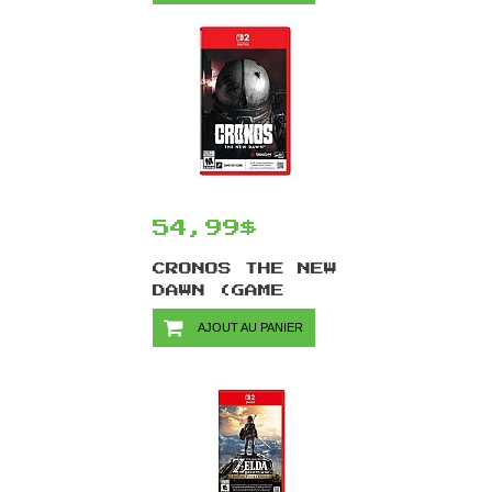
2
54,99$
CRONOS THE NEW
DAWN (GAME
KEY)/SWITCH2
AJOUT AU PANIER