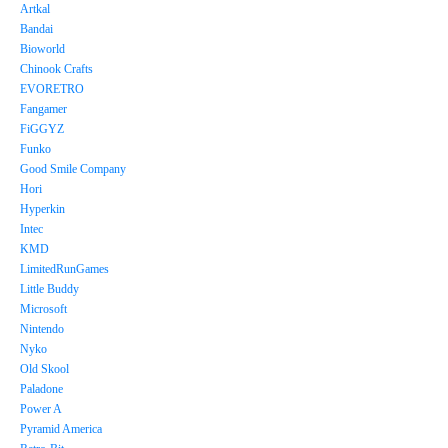
Artkal
Bandai
Bioworld
Chinook Crafts
EVORETRO
Fangamer
FiGGYZ
Funko
Good Smile Company
Hori
Hyperkin
Intec
KMD
LimitedRunGames
Little Buddy
Microsoft
Nintendo
Nyko
Old Skool
Paladone
Power A
Pyramid America