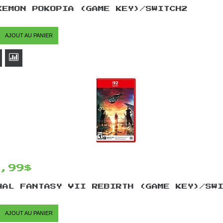
KEMON POKOPIA (GAME KEY)/SWITCH2
AJOUT AU PANIER
6,99$
NAL FANTASY VII REBIRTH (GAME KEY)/SW
AJOUT AU PANIER