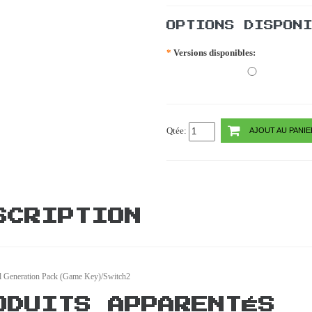
OPTIONS DISPON
*
Versions disponibles:
Qtée:
AJOUT AU PANIE
SCRIPTION
il Generation Pack (Game Key)/Switch2
ODUITS APPARENTÉS