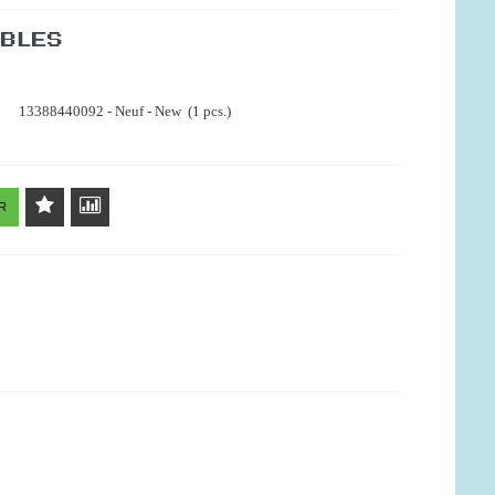
IBLES
13388440092 - Neuf - New (1 pcs.)
R