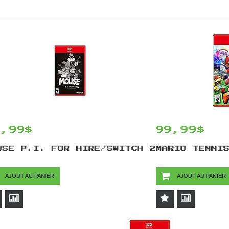
4,99$
99,99$
USE P.I. FOR HIRE/SWITCH 2
MARIO TENNI
AJOUT AU PANIER
AJOUT AU PANIER