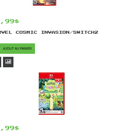
4,99$
RVEL COSMIC INVASION/SWITCH2
AJOUT AU PANIER
9,99$