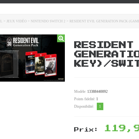
>
>
>
IL
JEUX VIDÉO
NINTENDO SWITCH 2
RESIDENT EVIL GENERATION PACK (GAM
RESIDENT
GENERATI
KEY)/SWI
Modèle:
13388440092
Points fidelité:
1
1
Disponibilité:
119,
Prix: