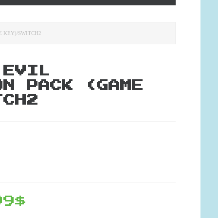
E KEY)/SWITCH2
 EVIL
ON PACK (GAME
TCH2
99$