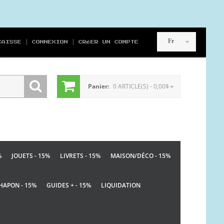
Fr
CAISSE
CONNEXION
CRÉER UN COMPTE
Panier:
0 ARTICLE(S) - 0,00$
%
JOUETS - 15%
LIVRETS - 15%
MAISON/DÉCO - 15%
HAPON - 15%
GUIDES + - 15%
LIQUIDATION