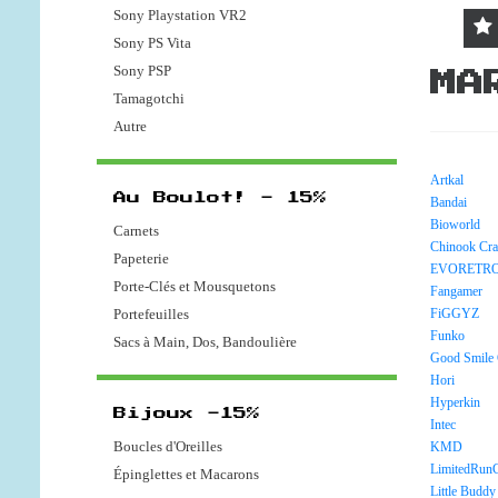
Sony Playstation VR2
Sony PS Vita
Sony PSP
MA
Tamagotchi
Autre
Artkal
Au Boulot! - 15%
Bandai
Bioworld
Carnets
Chinook Cra
Papeterie
EVORETR
Porte-Clés et Mousquetons
Fangamer
Portefeuilles
FiGGYZ
Funko
Sacs à Main, Dos, Bandoulière
Good Smile
Hori
Hyperkin
Bijoux -15%
Intec
Boucles d'Oreilles
KMD
LimitedRun
Épinglettes et Macarons
Little Buddy