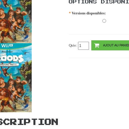
OPTIONS DISPON
*
Versions disponibles:
Qtée:
AJOUT AU PANIE
SCRIPTION