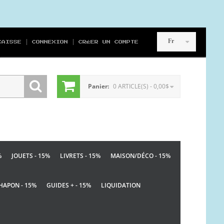
Fr
CAISSE
CONNEXION
CRÉER UN COMPTE
Panier:
0 ARTICLE(S) - 0,00$
%
JOUETS - 15%
LIVRETS - 15%
MAISON/DÉCO - 15%
HAPON - 15%
GUIDES + - 15%
LIQUIDATION