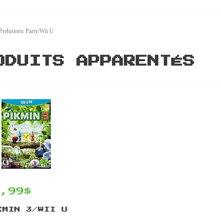
rehistoric Party/Wii U
ODUITS APPARENTÉS
4,99$
KMIN 3/WII U