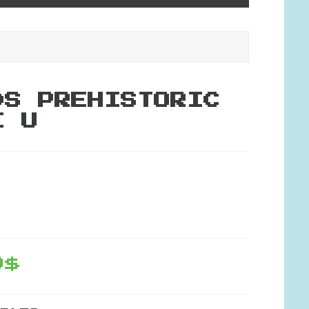
DS PREHISTORIC
I U
9$