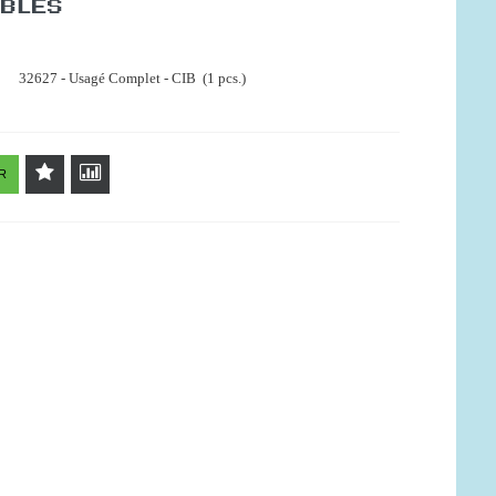
IBLES
32627 - Usagé Complet - CIB (1 pcs.)
R