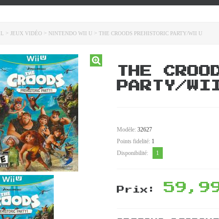
>
>
>
IL
JEUX VIDÉO
NINTENDO WII U
THE CROODS PREHISTORIC PARTY/WII U
THE CROO
PARTY/WI
Modèle:
32627
Points fidelité:
1
1
Disponibilité:
59,9
Prix: