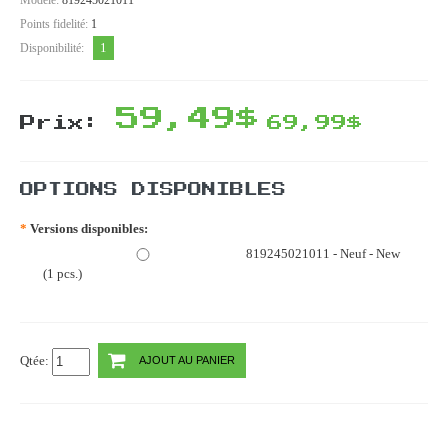
Points fidelité:
1
1
Disponibilité:
59,49$
Prix:
69,99$
OPTIONS DISPONIBLES
*
Versions disponibles:
819245021011 - Neuf - New
(1 pcs.)
Qtée:
AJOUT AU PANIER