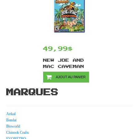
49,99$
NEW JOE AND
MAC CAVEMAN
NINJA/PS4
AJOUT AU PANIER
MARQUES
Artkal
Bandai
Bioworld
Chinook Crafts
EVORETRO