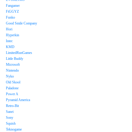
Fangamer
FiGGYZ
Funko
Good Smile Company
Hori
Hyperkin
Intec
KMD
LimitedRunGames
Little Buddy
Microsoft
Nintendo
Nyko
Old Skool
Paladone
Power A
Pyramid America
Retro-Bit
Sanei
Sony
Squish
Teknogame