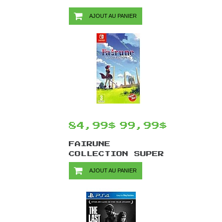
AJOUT AU PANIER
84,99$
99,99$
FAIRUNE
COLLECTION SUPER
RARE GAMES #14
AJOUT AU PANIER
(VERSION
EUROPÉENNE) /
SWITCH