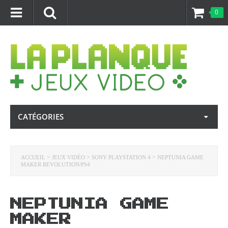
0
CATÉGORIES
>
>
>
ACCUEIL
JEUX VIDÉO
SONY PLAYSTATION 4
NEPTUNIA GAME
MAKER REVOLUTION/PS4
NEPTUNIA GAME
MAKER