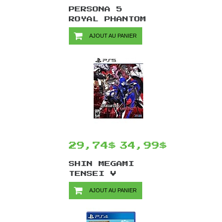
PERSONA 5
ROYAL PHANTOM
THIEVES
AJOUT AU PANIER
EDITION/PS4
29,74$
34,99$
SHIN MEGAMI
TENSEI V
VENGEANCE/PS5
AJOUT AU PANIER