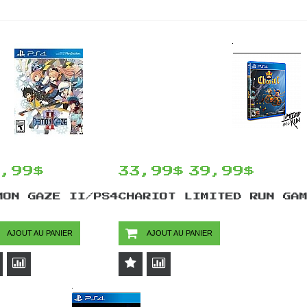
9,99$
33,99$
39,99$
MON GAZE II/PS4
CHARIOT LIMITED RUN GA
AJOUT AU PANIER
AJOUT AU PANIER