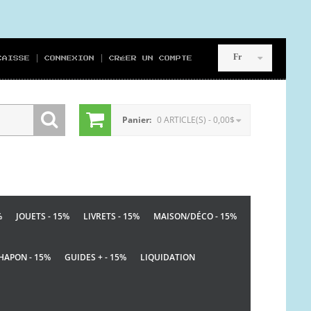
Fr
CAISSE
CONNEXION
CRÉER UN COMPTE
Panier:
0 ARTICLE(S) - 0,00$
%
JOUETS - 15%
LIVRETS - 15%
MAISON/DÉCO - 15%
HAPON - 15%
GUIDES + - 15%
LIQUIDATION