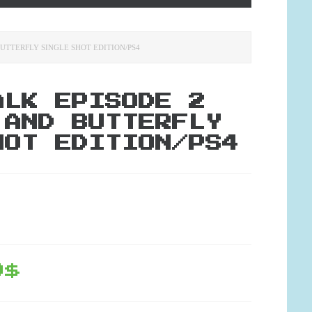
BUTTERFLY SINGLE SHOT EDITION/PS4
ALK EPISODE 2
 AND BUTTERFLY
HOT EDITION/PS4
9$