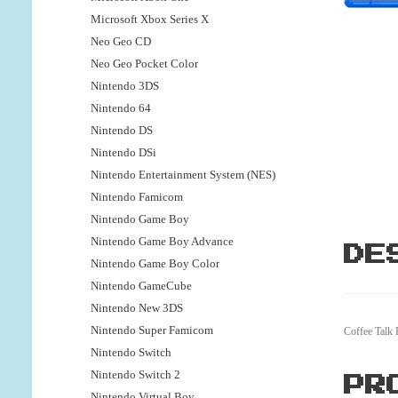
Microsoft Xbox Series X
Neo Geo CD
Neo Geo Pocket Color
Nintendo 3DS
Nintendo 64
Nintendo DS
Nintendo DSi
Nintendo Entertainment System (NES)
Nintendo Famicom
Nintendo Game Boy
Nintendo Game Boy Advance
DE
Nintendo Game Boy Color
Nintendo GameCube
Nintendo New 3DS
Nintendo Super Famicom
Coffee Talk 
Nintendo Switch
Nintendo Switch 2
PR
Nintendo Virtual Boy