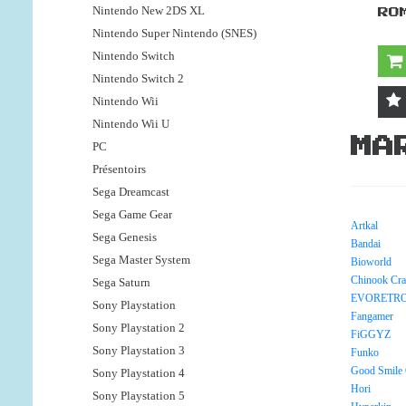
Nintendo New 2DS XL
RO
Nintendo Super Nintendo (SNES)
Nintendo Switch
Nintendo Switch 2
Nintendo Wii
Nintendo Wii U
MA
PC
Présentoirs
Sega Dreamcast
Sega Game Gear
Artkal
Sega Genesis
Bandai
Sega Master System
Bioworld
Chinook Cra
Sega Saturn
EVORETR
Sony Playstation
Fangamer
Sony Playstation 2
FiGGYZ
Sony Playstation 3
Funko
Good Smile
Sony Playstation 4
Hori
Sony Playstation 5