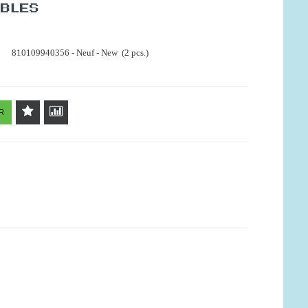
IBLES
810109940356 - Neuf - New (2 pcs.)
R