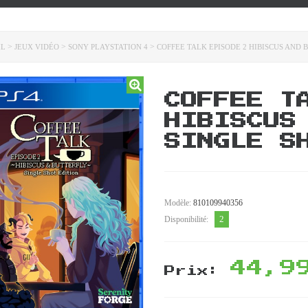
>
>
>
IL
JEUX VIDÉO
SONY PLAYSTATION 4
COFFEE TALK EPISODE 2 HIBISCUS AND 
COFFEE T
HIBISCUS
SINGLE S
Modèle:
810109940356
2
Disponibilité:
44,9
Prix: