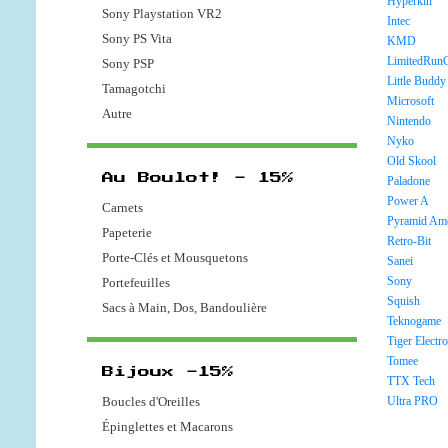
Hyperkin
Sony Playstation VR2
Intec
Sony PS Vita
KMD
LimitedRun
Sony PSP
Little Buddy
Tamagotchi
Microsoft
Autre
Nintendo
Nyko
Old Skool
Au Boulot! - 15%
Paladone
Power A
Carnets
Pyramid Ame
Papeterie
Retro-Bit
Porte-Clés et Mousquetons
Sanei
Sony
Portefeuilles
Squish
Sacs à Main, Dos, Bandoulière
Teknogame
Tiger Electr
Tomee
Bijoux -15%
TTX Tech
Boucles d'Oreilles
Ultra PRO
Épinglettes et Macarons