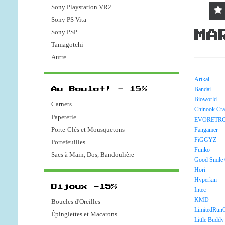
Sony Playstation VR2
Sony PS Vita
Sony PSP
MA
Tamagotchi
Autre
Artkal
Bandai
Au Boulot! - 15%
Bioworld
Carnets
Chinook Cra
Papeterie
EVORETR
Porte-Clés et Mousquetons
Fangamer
FiGGYZ
Portefeuilles
Funko
Sacs à Main, Dos, Bandoulière
Good Smile
Hori
Hyperkin
Bijoux -15%
Intec
KMD
Boucles d'Oreilles
LimitedRun
Épinglettes et Macarons
Little Buddy