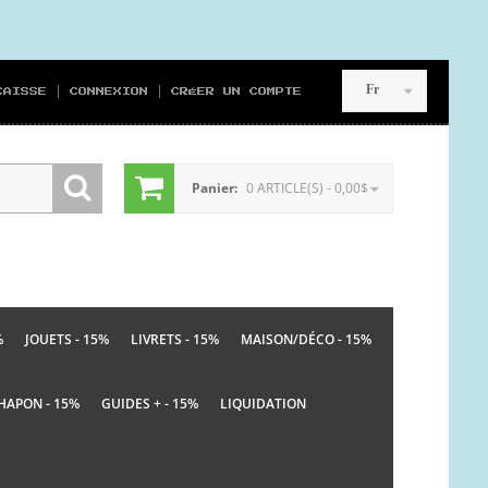
Fr
CAISSE
CONNEXION
CRÉER UN COMPTE
Panier:
0 ARTICLE(S) - 0,00$
%
JOUETS - 15%
LIVRETS - 15%
MAISON/DÉCO - 15%
HAPON - 15%
GUIDES + - 15%
LIQUIDATION