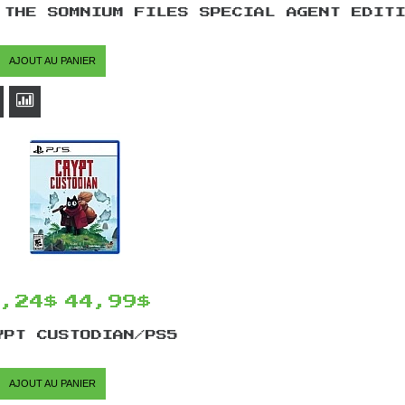
 THE SOMNIUM FILES SPECIAL AGENT EDIT
AJOUT AU PANIER
8,24$
44,99$
YPT CUSTODIAN/PS5
AJOUT AU PANIER