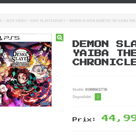
>
>
>
IL
JEUX VIDÉO
SONY PLAYSTATION 5
DEMON SLAYER KIMETSU NO YAIBA THE
DEMON SL
YAIBA TH
CHRONICL
Modèle:
010086632736
2
Disponibilité:
44,9
Prix: