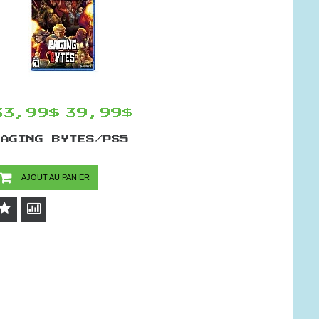
33,99$
39,99$
RAGING BYTES/PS5
AJOUT AU PANIER