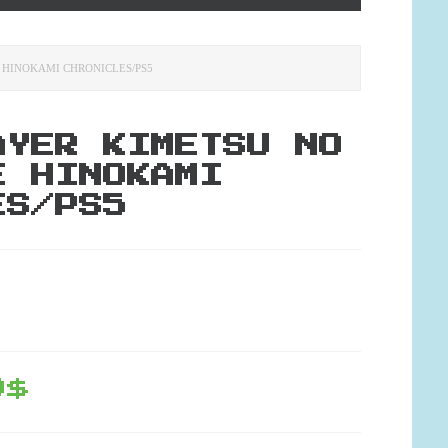
 HINOKAMI CHRONICLES/PS5
AYER KIMETSU NO
E HINOKAMI
ES/PS5
9$