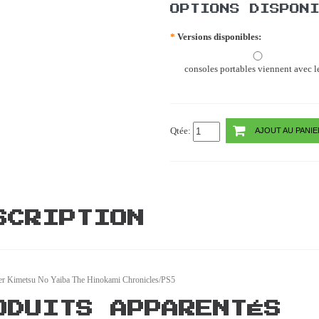
OPTIONS DISPON
*
Versions disponibles:
consoles portables viennent avec le
Qtée:
AJOUT AU PANIE
SCRIPTION
r Kimetsu No Yaiba The Hinokami Chronicles/PS5
ODUITS APPARENTÉS