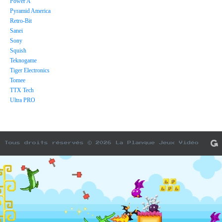
Power A
Pyramid America
Retro-Bit
Sanei
Sony
Squish
Teknogame
Tiger Electronics
Tomee
TTX Tech
Ultra PRO
Tous droits réservés © 2026 La Planque Jeux Vidéo