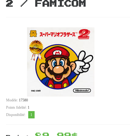
2 / FAMICOM
Modèle:
17580
Points fidelité:
1
1
Disponibilité: