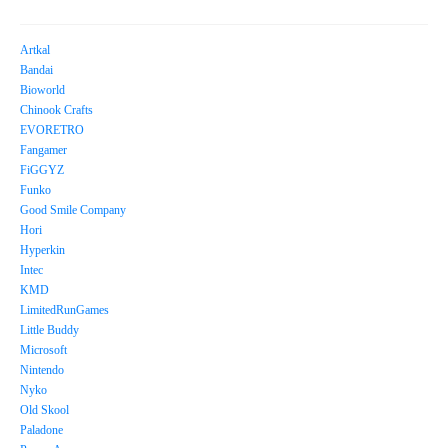
Artkal
Bandai
Bioworld
Chinook Crafts
EVORETRO
Fangamer
FiGGYZ
Funko
Good Smile Company
Hori
Hyperkin
Intec
KMD
LimitedRunGames
Little Buddy
Microsoft
Nintendo
Nyko
Old Skool
Paladone