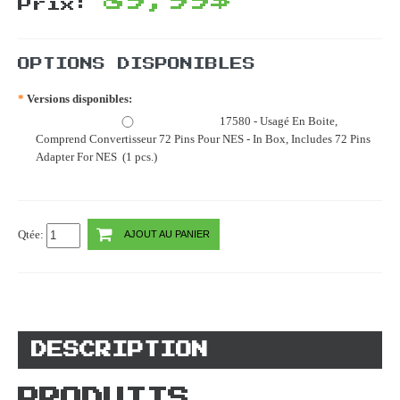
89,99$
Prix:
OPTIONS DISPONIBLES
*
Versions disponibles:
17580 - Usagé En Boite,
Comprend Convertisseur 72 Pins Pour NES - In Box, Includes 72 Pins
Adapter For NES (1 pcs.)
Qtée:
AJOUT AU PANIER
DESCRIPTION
PRODUITS