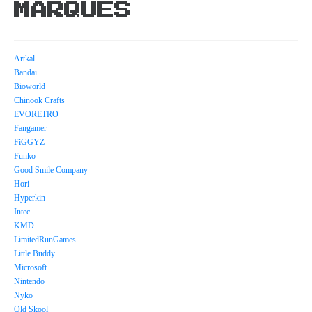
MARQUES
Artkal
Bandai
Bioworld
Chinook Crafts
EVORETRO
Fangamer
FiGGYZ
Funko
Good Smile Company
Hori
Hyperkin
Intec
KMD
LimitedRunGames
Little Buddy
Microsoft
Nintendo
Nyko
Old Skool