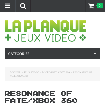
0
CATÉGORIES
>
>
>
ACCUEIL
JEUX VIDÉO
MICROSOFT XBOX 360
RESONANCE OF
FATE/XBOX 360
RESONANCE OF
FATE/XBOX 360