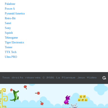
Paladone
Power A
Pyramid America
Retro-Bit
Sanei
Sony
Squish
Teknogame
Tiger Electronics
Tomee
TTX Tech
Ultra PRO
Tous droits réservés © 2026 La Planque Jeux Vidéo