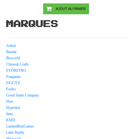
CHRONICLES/WII
AJOUT AU PANIER
MARQUES
Artkal
Bandai
Bioworld
Chinook Crafts
EVORETRO
Fangamer
FiGGYZ
Funko
Good Smile Company
Hori
Hyperkin
Intec
KMD
LimitedRunGames
Little Buddy
Microsoft