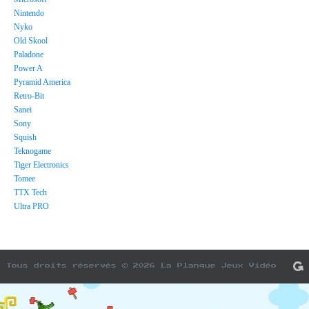
Nintendo
Nyko
Old Skool
Paladone
Power A
Pyramid America
Retro-Bit
Sanei
Sony
Squish
Teknogame
Tiger Electronics
Tomee
TTX Tech
Ultra PRO
Tous droits réservés © 2026 La Planque Jeux Vidéo