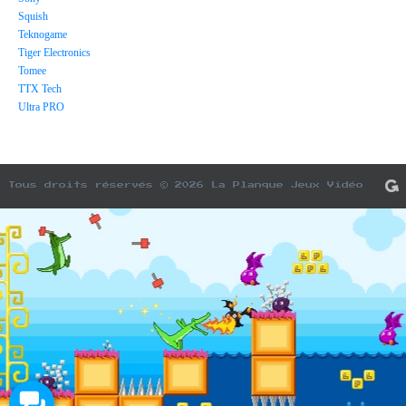
Squish
Teknogame
Tiger Electronics
Tomee
TTX Tech
Ultra PRO
Tous droits réservés © 2026 La Planque Jeux Vidéo