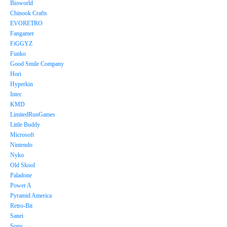
Bioworld
Chinook Crafts
EVORETRO
Fangamer
FiGGYZ
Funko
Good Smile Company
Hori
Hyperkin
Intec
KMD
LimitedRunGames
Little Buddy
Microsoft
Nintendo
Nyko
Old Skool
Paladone
Power A
Pyramid America
Retro-Bit
Sanei
Sony