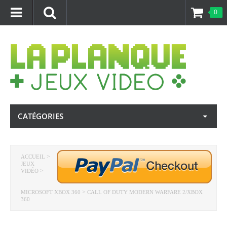
0
CATÉGORIES
>
ACCUEIL
JEUX
>
VIDÉO
>
MICROSOFT XBOX 360
CALL OF DUTY MODERN WARFARE 2/XBOX
360