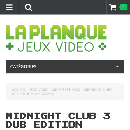
0
CATÉGORIES
>
>
>
ACCUEIL
JEUX VIDÉO
MICROSOFT XBOX
MIDNIGHT CLUB 3
DUB EDITION REMIX/XBOX
MIDNIGHT CLUB 3
DUB EDITION