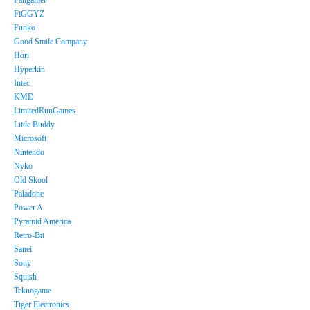
Fangamer
FiGGYZ
Funko
Good Smile Company
Hori
Hyperkin
Intec
KMD
LimitedRunGames
Little Buddy
Microsoft
Nintendo
Nyko
Old Skool
Paladone
Power A
Pyramid America
Retro-Bit
Sanei
Sony
Squish
Teknogame
Tiger Electronics