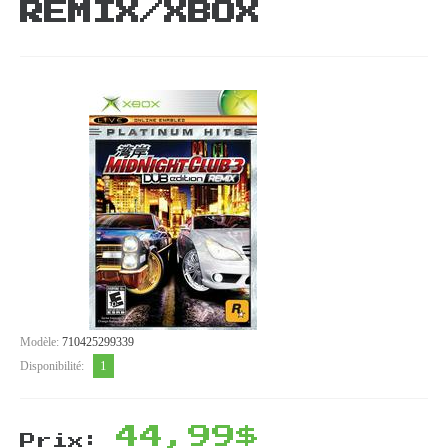
REMIX/XBOX
Modèle:
710425299339
1
Disponibilité:
44,99$
Prix: