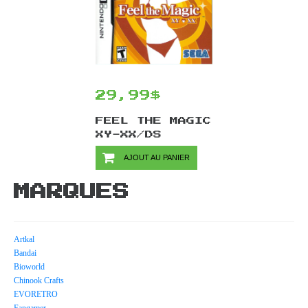
29,99$
FEEL THE MAGIC
XY-XX/DS
AJOUT AU PANIER
MARQUES
Artkal
Bandai
Bioworld
Chinook Crafts
EVORETRO