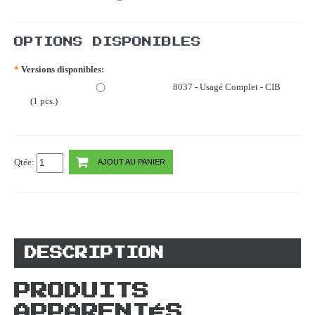
OPTIONS DISPONIBLES
*
Versions disponibles:
8037 - Usagé Complet - CIB
(1 pcs.)
Qtée:
AJOUT AU PANIER
DESCRIPTION
PRODUITS
APPARENTÉS