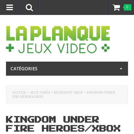
0
CATÉGORIES
>
>
>
ACCUEIL
JEUX VIDÉO
MICROSOFT XBOX
KINGDOM UNDER
FIRE HEROES/XBOX
KINGDOM UNDER
FIRE HEROES/XBOX