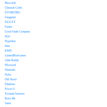
Bioworld
Chinook Crafts
EVORETRO
Fangamer
FiGGYZ
Funko
Good Smile Company
Hori
Hyperkin
Intec
KMD
LimitedRunGames
Little Buddy
Microsoft
Nintendo
Nyko
Old Skool
Paladone
Power A
Pyramid America
Retro-Bit
Sanei