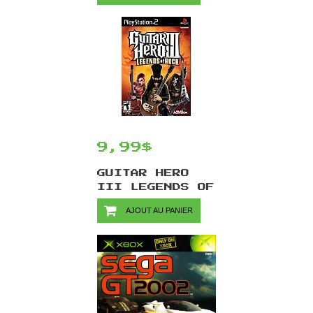
9,99$
GUITAR HERO
III LEGENDS OF
ROCK (JEU
AJOUT AU PANIER
SEULEMENT) /
PS2