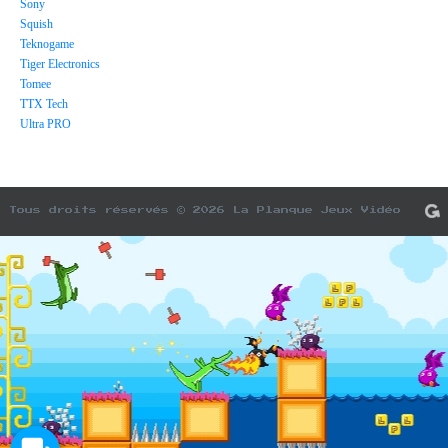
Sony
Squish
Teknogame
Tiger Electronics
Tomee
TTX Tech
Ultra PRO
Tous droits réservés © 2026 La Planque Jeux Vidéo