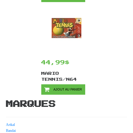
NEO GEO CD
44,99$
MARIO
TENNIS/N64
AJOUT AU PANIER
MARQUES
Artkal
Bandai