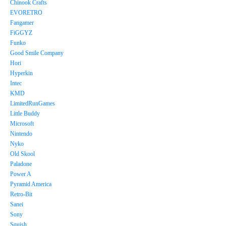
Chinook Crafts
EVORETRO
Fangamer
FiGGYZ
Funko
Good Smile Company
Hori
Hyperkin
Intec
KMD
LimitedRunGames
Little Buddy
Microsoft
Nintendo
Nyko
Old Skool
Paladone
Power A
Pyramid America
Retro-Bit
Sanei
Sony
Squish