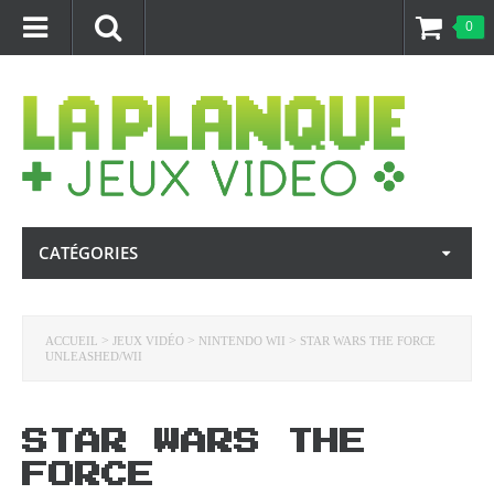
0
CATÉGORIES
>
>
>
ACCUEIL
JEUX VIDÉO
NINTENDO WII
STAR WARS THE FORCE
UNLEASHED/WII
STAR WARS THE
FORCE