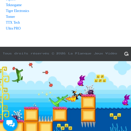
Teknogame
Tiger Electronics
Tomee
TTX Tech
Ultra PRO
Tous droits réservés © 2026 La Planque Jeux Vidéo