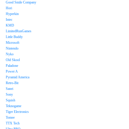
Good Smile Company
Hori
Hyperkin
Intec
KMD
LimitedRunGames
Little Buddy
Microsoft
Nintendo
Nyko
Old Skool
Paladone
Power A
Pyramid America
Retro-Bit
Sanei
Sony
Squish
Teknogame
Tiger Electronics
Tomee
TTX Tech
Ultra PRO