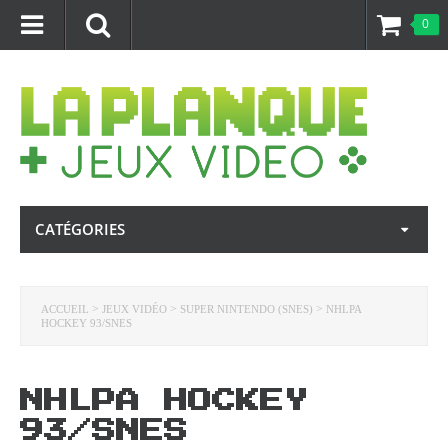
0
CATÉGORIES
>
>
>
ACCUEIL
JEUX VIDÉO
SUPER NINTENDO (SNES)
NHLPA
HOCKEY 93/SNES
NHLPA HOCKEY
93/SNES