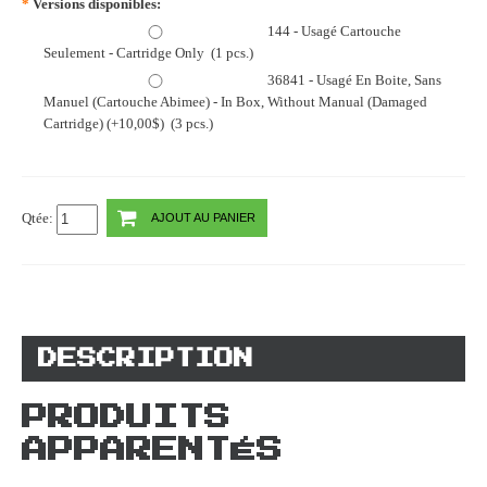
*
Versions disponibles:
144 - Usagé Cartouche
Seulement - Cartridge Only (1 pcs.)
36841 - Usagé En Boite, Sans
Manuel (Cartouche Abimee) - In Box, Without Manual (Damaged
Cartridge) (+10,00$) (3 pcs.)
Qtée:
AJOUT AU PANIER
DESCRIPTION
PRODUITS
APPARENTÉS