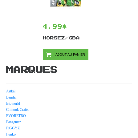
4,99$
HORSEZ/GBA
AJOUT AU PANIER
MARQUES
Artkal
Bandai
Bioworld
Chinook Crafts
EVORETRO
Fangamer
FiGGYZ
Funko