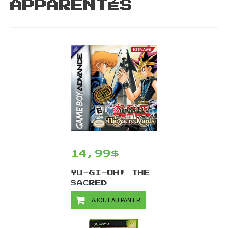
APPARENTÉS
14,99$
YU-GI-OH! THE
SACRED
CARDS/GBA
AJOUT AU PANIER