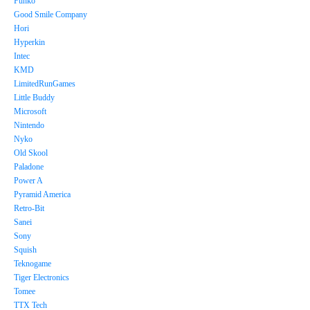
Funko
Good Smile Company
Hori
Hyperkin
Intec
KMD
LimitedRunGames
Little Buddy
Microsoft
Nintendo
Nyko
Old Skool
Paladone
Power A
Pyramid America
Retro-Bit
Sanei
Sony
Squish
Teknogame
Tiger Electronics
Tomee
TTX Tech