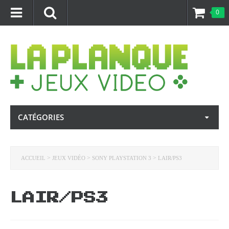
0
CATÉGORIES
>
>
>
ACCUEIL
JEUX VIDÉO
SONY PLAYSTATION 3
LAIR/PS3
LAIR/PS3