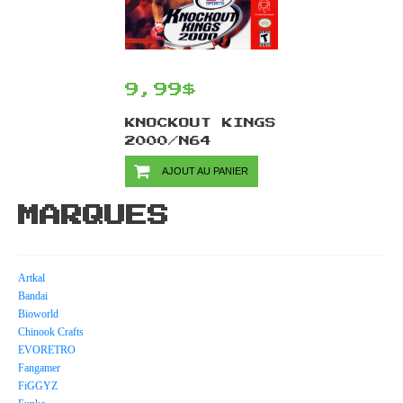
9,99$
KNOCKOUT KINGS
2000/N64
AJOUT AU PANIER
MARQUES
Artkal
Bandai
Bioworld
Chinook Crafts
EVORETRO
Fangamer
FiGGYZ