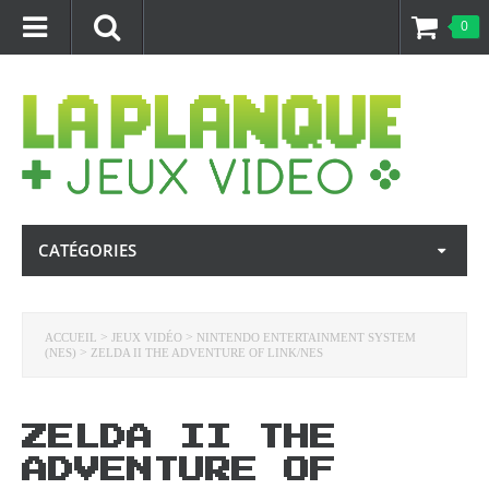
0
CATÉGORIES
>
>
ACCUEIL
JEUX VIDÉO
NINTENDO ENTERTAINMENT SYSTEM
>
(NES)
ZELDA II THE ADVENTURE OF LINK/NES
ZELDA II THE
ADVENTURE OF