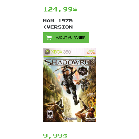
124,99$
NAM 1975
(VERSION
JAPONAISE) /
AJOUT AU PANIER
NEO GEO CD
9,99$