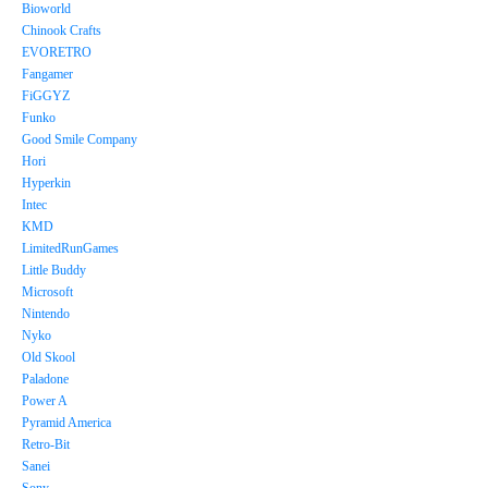
Bioworld
Chinook Crafts
EVORETRO
Fangamer
FiGGYZ
Funko
Good Smile Company
Hori
Hyperkin
Intec
KMD
LimitedRunGames
Little Buddy
Microsoft
Nintendo
Nyko
Old Skool
Paladone
Power A
Pyramid America
Retro-Bit
Sanei