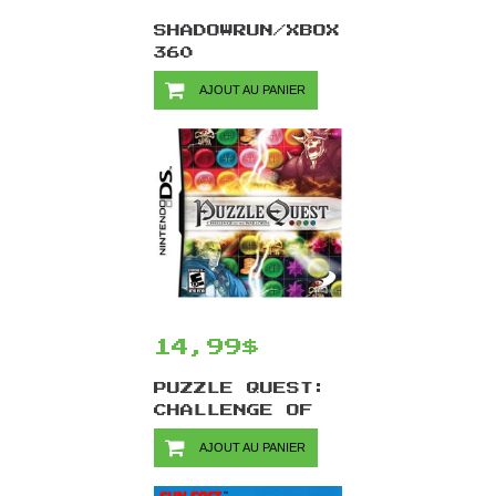
SHADOWRUN/XBOX
360
AJOUT AU PANIER
14,99$
PUZZLE QUEST:
CHALLENGE OF
THE WARLORDS
AJOUT AU PANIER
/DS