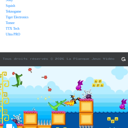
Sony
Squish
Teknogame
Tiger Electronics
Tomee
TTX Tech
Ultra PRO
Tous droits réservés © 2026 La Planque Jeux Vidéo