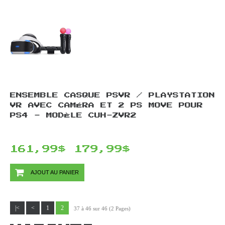
ENSEMBLE CASQUE PSVR / PLAYSTATION
VR AVEC CAMÉRA ET 2 PS MOVE POUR
PS4 - MODÈLE CUH-ZVR2
161,99$
179,99$
AJOUT AU PANIER
|<
<
1
2
37 à 46 sur 46 (2 Pages)