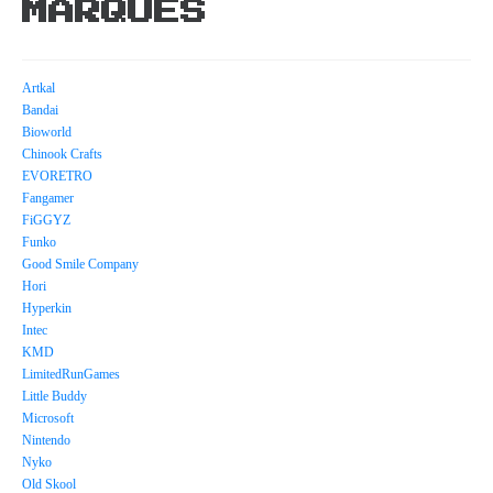
MARQUES
Artkal
Bandai
Bioworld
Chinook Crafts
EVORETRO
Fangamer
FiGGYZ
Funko
Good Smile Company
Hori
Hyperkin
Intec
KMD
LimitedRunGames
Little Buddy
Microsoft
Nintendo
Nyko
Old Skool