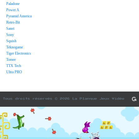
Paladone
Power A
Pyramid America
Retro-Bit
Sanei
Sony
Squish
Teknogame
Tiger Electronics
Tomee
TTX Tech
Ultra PRO
Tous droits réservés © 2026 La Planque Jeux Vidéo