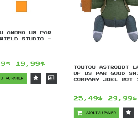
U AMONG US PAR
WIELD STUDIO -
99$
19,99$
TOUTOU ASTROBOT L
OF US PAR GOOD SM
UT AU PANIER
COMPANY JOEL BOT 
25,49$
29,99$
AJOUT AU PANIER