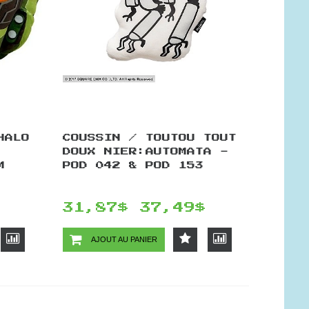
HALO
COUSSIN / TOUTOU TOUT
DOUX NIER:AUTOMATA -
M
POD 042 & POD 153
31,87$
37,49$
AJOUT AU PANIER