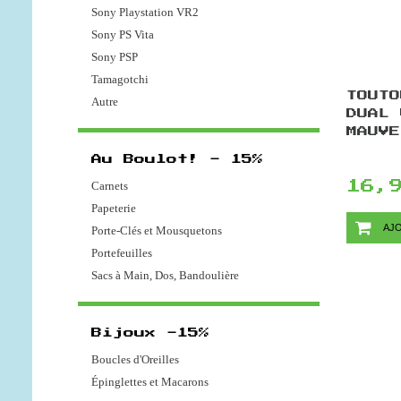
Sony Playstation VR2
Sony PS Vita
Sony PSP
Tamagotchi
TOUTO
Autre
DUAL 
MAUVE
Au Boulot! - 15%
16,
Carnets
Papeterie
AJO
Porte-Clés et Mousquetons
Portefeuilles
Sacs à Main, Dos, Bandoulière
Bijoux -15%
Boucles d'Oreilles
Épinglettes et Macarons