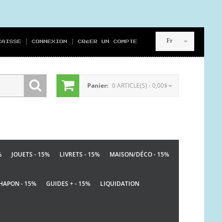
Fr
CAISSE
CONNEXION
CRÉER UN COMPTE
Panier:
0 ARTICLE(S) - 0,00$
%
JOUETS - 15%
LIVRETS - 15%
MAISON/DÉCO - 15%
HAPON - 15%
GUIDES + - 15%
LIQUIDATION