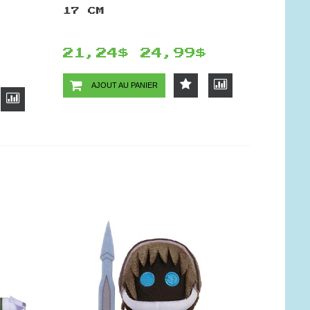
17 CM
21,24$
24,99$
AJOUT AU PANIER