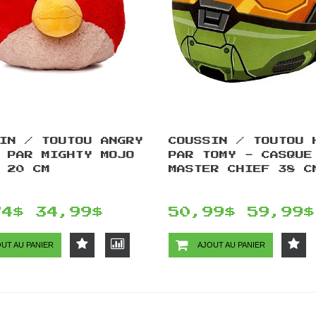
IN / TOUTOU ANGRY
COUSSIN / TOUTOU 
 PAR MIGHTY MOJO
PAR TOMY - CASQUE
 20 CM
MASTER CHIEF 38 C
74$
34,99$
50,99$
59,99$
UT AU PANIER
AJOUT AU PANIER