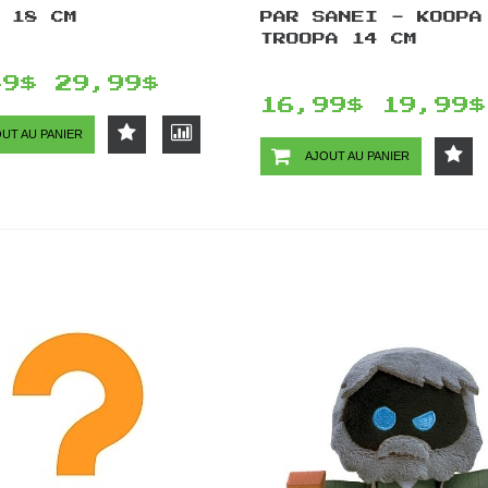
 18 CM
PAR SANEI - KOOPA
TROOPA 14 CM
49$
29,99$
16,99$
19,99$
UT AU PANIER
AJOUT AU PANIER