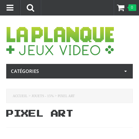
0
CATÉGORIES
>
>
ACCUEIL
JOUETS - 15%
PIXEL ART
PIXEL ART